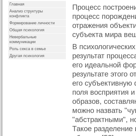
Главная
Процесс построени
Анализ структуры
процесс порождени
конфликта
Формирование личности
отражения объект
Общая психология
субъекта мира вещ
Невербальные
коммуникации
В психологических
Роль секса в семье
результат процесс
Другая психология
его идеальной фор
результате этого 
его субъективную 
поля восприятия и
образов, составля
можно назвать "чу
"абстрактными", н
Такое разделение 