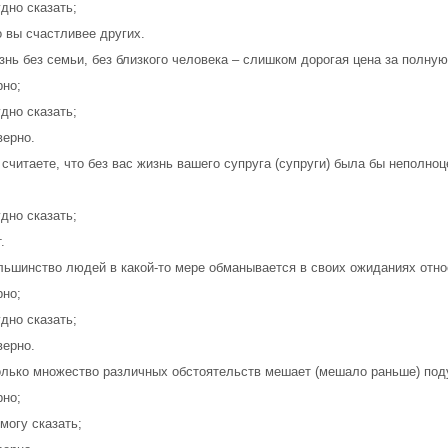
удно сказать;
о вы счастливее других.
знь без семьи, без близкого человека – слишком дорогая цена за полну
рно;
удно сказать;
верно.
 считаете, что без вас жизнь вашего супруга (супруги) была бы неполноц
удно сказать;
.
льшинство людей в какой-то мере обманывается в своих ожиданиях отно
рно;
удно сказать;
верно.
олько множество различных обстоятельств мешает (мешало раньше) под
рно;
 могу сказать;