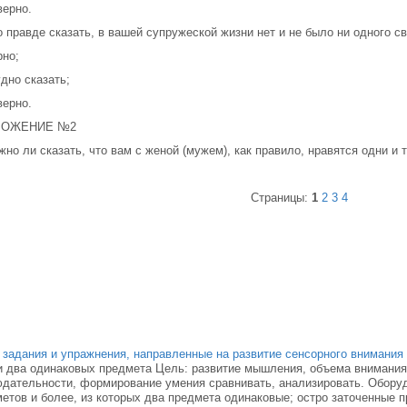
верно.
о правде сказать, в вашей супружеской жизни нет и не было ни одного с
рно;
удно сказать;
верно.
ЛОЖЕНИЕ №2
жно ли сказать, что вам с женой (мужем), как правило, нравятся одни и 
Страницы:
1
2
3
4
 задания и упражнения, направленные на развитие сенсорного внимания
 два одинаковых предмета Цель: развитие мышления, объема внимания
дательности, формирование умения сравнивать, анализировать. Оборуд
етов и более, из которых два предмета одинаковые; остро заточенные 