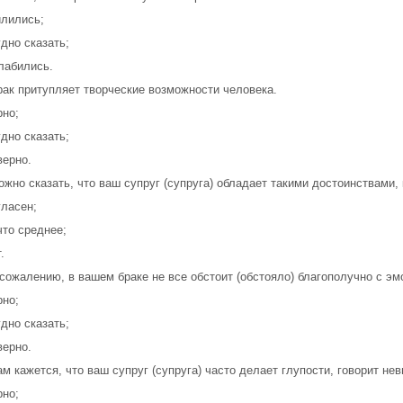
илились;
удно сказать;
лабились.
рак притупляет творческие возможности человека.
рно;
удно сказать;
верно.
ожно сказать, что ваш супруг (супруга) обладает такими достоинствами,
гласен;
что среднее;
.
 сожалению, в вашем браке не все обстоит (обстояло) благополучно с э
рно;
удно сказать;
верно.
ам кажется, что ваш супруг (супруга) часто делает глупости, говорит не
рно;