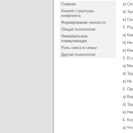
Главная
а) Ск
Анализ структуры
б) За
конфликта
в) Ск
Формирование личности
3. Ро
Общая психология
а) Ка
Невербальные
коммуникации
б) Не
Роль секса в семье
в) Ка
Другая психология
3. Ес
а) Мн
б) Тр
в) Не
5. Од
а) Ве
б) Тр
в) Не
6. Ко
а) Чт