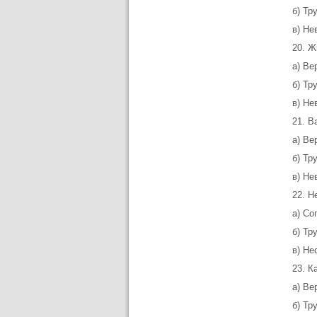
б) Тр
в) Не
20. Ж
а) Ве
б) Тр
в) Не
21. В
а) Ве
б) Тр
в) Не
22. Н
а) Со
б) Тр
в) Не
23. К
а) Ве
б) Тр