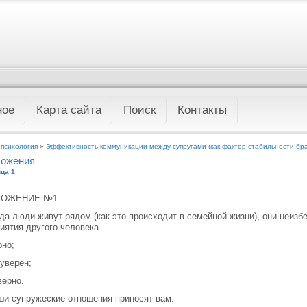
ное
Карта сайта
Поиск
Контакты
 психология
»
Эффективность коммуникации между супругами (как фактор стабильности бра
ожения
ца 1
ЛОЖЕНИЕ №1
гда люди живут рядом (как это происходит в семейной жизни), они неиз
иятия другого человека.
рно;
 уверен;
верно.
ши супружеские отношения приносят вам: