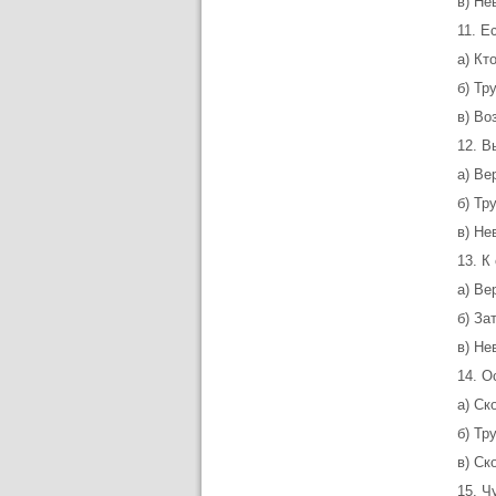
в) Не
11. Е
а) Кт
б) Тр
в) Во
12. В
а) Ве
б) Тр
в) Не
13. К
а) Ве
б) За
в) Не
14. О
а) Ск
б) Тр
в) Ск
15. Ч