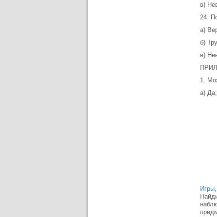
в) Не
24. П
а) Ве
б) Тр
в) Не
ПРИ
1. Мо
a) Да;
Игры,
Найди
наблю
предм