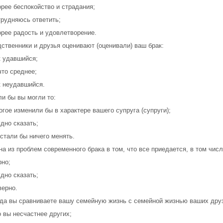
орее беспокойство и страдания;
трудняюсь ответить;
орее радость и удовлетворение.
дственники и друзья оценивают (оценивали) ваш брак:
к удавшийся;
что среднее;
к неудавшийся.
ли бы вы могли то:
огое изменили бы в характере вашего супруга (супруги);
удно сказать;
 стали бы ничего менять.
на из проблем современного брака в том, что все приедается, в том чис
рно;
удно сказать;
верно.
гда вы сравниваете вашу семейную жизнь с семейной жизнью ваших друз
о вы несчастнее других;