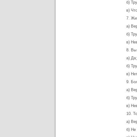
б) Тр
в) Чт
7. Жи
а) Ве
б) Тр
в) Не
8. Вы
а) Да;
б) Тр
в) Нет
9. Бо
а) Ве
б) Тр
в) Не
10. Т
а) Ве
б) Не