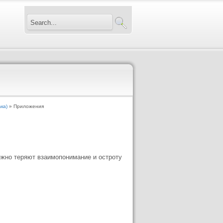
ка)
» Приложения
бежно теряют взаимопонимание и остроту