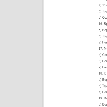
а) Ус
б) Тр
в) Ос
16. Б
а) Ве
б) Тр
в) Не
17. М
а) Со
б) Не
в) Нет
18. К
а) Ве
б) Тр
в) Не
19. В
а) Ве