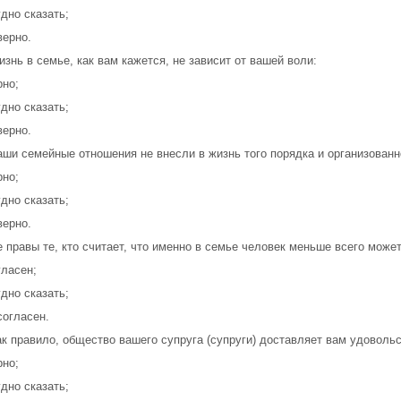
удно сказать;
верно.
изнь в семье, как вам кажется, не зависит от вашей воли:
рно;
удно сказать;
верно.
аши семейные отношения не внесли в жизнь того порядка и организованн
рно;
удно сказать;
верно.
е правы те, кто считает, что именно в семье человек меньше всего може
гласен;
удно сказать;
согласен.
ак правило, общество вашего супруга (супруги) доставляет вам удовольс
рно;
удно сказать;