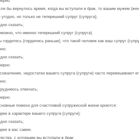
верно.
сли бы вернулось время, когда вы вступали в брак, то вашим мужем (жен
о угодно, но только не теперешний супруг (супруга);
удно сказать;
зможно, что именно теперешний супруг (супруга).
ы гордитесь (гордились раньше), что такой человек как ваш супруг (супру
рно;
удно сказать;
верно.
 сожалению, недостатки вашего супруга (супруги) часто перевешивают ег
рно;
трудняюсь отвечать;
верно.
сновные помехи для счастливой супружеской жизни кроются:
орее в характере вашего супруга (супруги);
удно сказать;
орее в вас самих.
увства, с которыми вы вступали в брак: