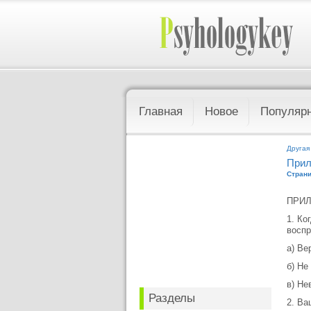
Главная
Новое
Популяр
Другая
Прил
Страни
ПРИ
1. Ко
воспр
а) Ве
б) Не
в) Не
Разделы
2. Ва