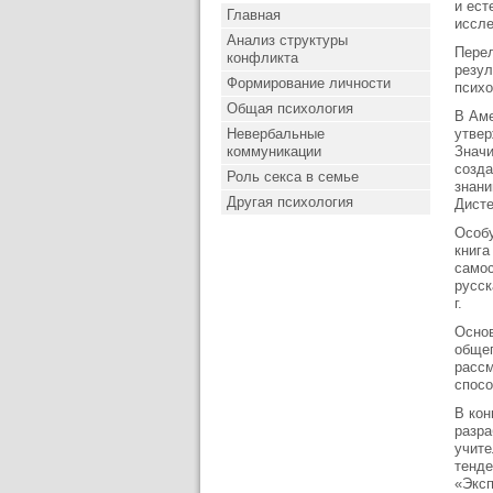
и ест
Главная
иссле
Анализ структуры
Перел
конфликта
резул
Формирование личности
психо
Общая психология
В Аме
Невербальные
утвер
коммуникации
Значи
созда
Роль секса в семье
знани
Другая психология
Дисте
Особу
книга
самос
русск
г.
Основ
общеп
рассм
спосо
В кон
разра
учите
тенде
«Эксп