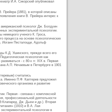
сихиатр И.А. Сикорский опубликовал
 Прейера (1881), в которой описаны
появления книги В. Прейера интерес к
й американский психолог Дж. Болдуин
нных экспериментальной психологии.
 немецкого ученого К. Гроса,
го процесса на основе психологических
о, Иоганн Песталоцци, Адольф
ды К.Д. Ушинского, прежде всего его
 Педагогическая психология как
азвиваться - с 80-х гг. XIX в. Первая
вана А.П. Нечаевым в Петербурге в 1901
птеревым) считались
са. Именно П.Ф. Каптерев предложил
веческого организма и развитие
гии. Первая - связана с комплексной
ания, профессиональной деятельности
Э.Клапаред, Дж. Дьюи и др.). Вторая
итания» (1910) и В.А. Лая
 экспериментальной психологии в