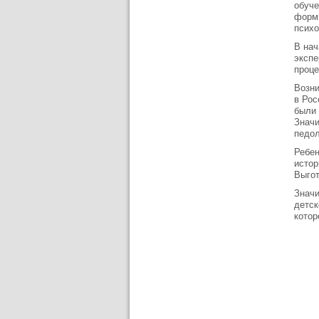
обуче
форми
психо
В нач
экспе
проце
Возни
в Рос
были 
Значи
педол
Ребен
истор
Выгот
Значи
детск
котор