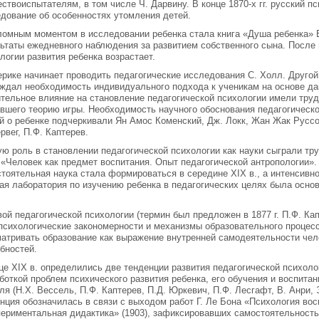
ествоиспытателям, в том числе Ч. Дарвину. В конце 1870-х гг. русский п
дование об особенностях утомления детей.
омным моментом в исследовании ребенка стала книга «Душа ребенка» В.
ьтаты ежедневного наблюдения за развитием собственного сына. После 
логии развития ребенка возрастает.
рике начинает проводить педагогические исследования С. Холл. Друго
ждал необходимость индивидуального подхода к ученикам на основе да
тельное влияние на становление педагогической психологии имели труды
вшего теорию игры. Необходимость научного обоснования педагогическо
й о ребенке подчеркивали Ян Амос Коменский, Дж. Локк, Жан Жак Русс
рвег, П.Ф. Каптерев.
ю роль в становлении педагогической психологии как науки сыграли тру
 «Человек как предмет воспитания. Опыт педагогической антропологии».
тоятельная наука стала формироваться в середине XIX в., а интенсивно р
ая лаборатория по изучению ребенка в педагогических целях была осно
ой педагогической психологии (термин был предложен в 1877 г. П.Ф. Ка
сихологические закономерности и механизмы образовательного процес
атривать образование как выражение внутренней самодеятельности чело
бностей.
це XIX в. определились две тенденции развития педагогической психоло
боткой проблем психического развития ребенка, его обучения и воспит
ля (Н.Х. Вессель, П.Ф. Каптерев, П.Д. Юркевич, П.Ф. Лесгафт, В. Анри, 
нция обозначилась в связи с выходом работ Г. Ле Бона «Психология восп
ериментальная дидактика» (1903), зафиксировавших самостоятельность