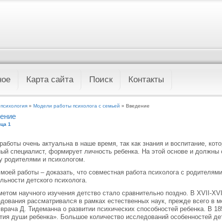
ное
Карта сайта
Поиск
Контакты
 психология
»
Модели работы психолога с семьей
» Введение
ение
ца 1
работы очень актуальна в наше время, так как знания и воспитание, ко
ый специалист, формирует личность ребенка. На этой основе и должны
 родителями и психологом.
моей работы – доказать, что совместная работа психолога с родителям
льности детского психолога.
етом научного изучения детство стало сравнительно поздно. В XVII-XVII
дования рассматривался в рамках естественных наук, прежде всего в ме
 врача Д. Тидеманна о развитии психических способностей ребенка. В 18
тия души ребенка». Большое количество исследований особенностей де