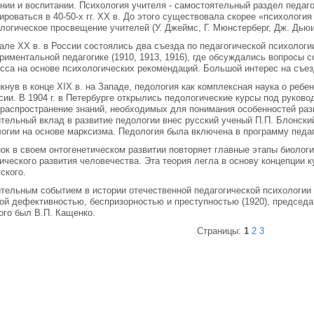
нии и воспитании. Психология учителя - самостоятельный раздел педаг
роваться в 40-50-х гг. XX в. До этого существовала скорее «психология
логическое просвещение учителей (У. Джеймс, Г. Мюнстерберг, Дж. Дьюи
але XX в. в России состоялись два съезда по педагогической психологии 
риментальной педагогике (1910, 1913, 1916), где обсуждались вопросы 
сса на основе психологических рекомендаций. Большой интерес на съе
кнув в конце XIX в. на Западе, педология как комплексная наука о ребе
сии. В 1904 г. в Петербурге открылись педологические курсы под руков
распространение знаний, необходимых для понимания особенностей разв
тельный вклад в развитие педологии внес русский ученый П.П. Блонски
огии на основе марксизма. Педология была включена в программу педаг
ок в своем онтогенетическом развитии повторяет главные этапы биологи
ического развития человечества. Эта теория легла в основу концепции к
ского.
тельным событием в истории отечественной педагогической психологии 
ой дефективностью, беспризорностью и преступностью (1920), председа
ого был В.П. Кащенко.
Страницы:
1
2
3