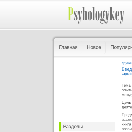
Главная
Новое
Популяр
Другая
Введ
Страни
Тема 
опытн
между
Цель 
деяте
Предм
иссле
книга
Разделы
разви