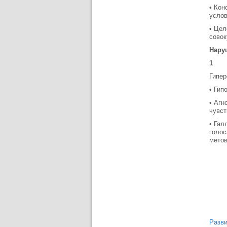
• Кон
услов
• Цел
совок
Нару
1
Гипер
• Гип
• Агн
чувст
• Гал
голос
метов
Разви