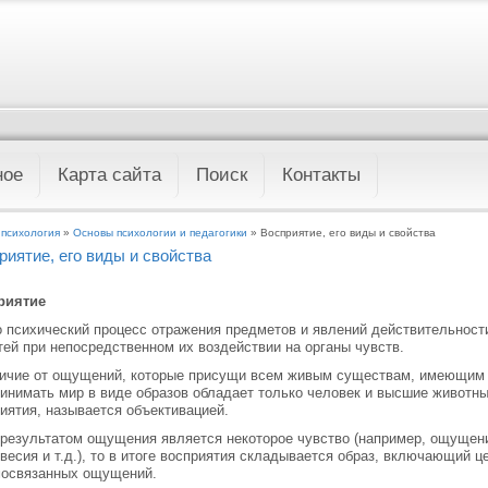
ное
Карта сайта
Поиск
Контакты
 психология
»
Основы психологии и педагогики
» Восприятие, его виды и свойства
риятие, его виды и свойства
риятие
 психический процесс отражения предметов и явлений действительности
тей при непосредственном их воздействии на органы чувств.
ичие от ощущений, которые присущи всем жи­вым существам, имеющим 
инимать мир в виде образов обладает только человек и высшие животны
иятия, называется объективацией.
результатом ощущения является некоторое чув­ство (например, ощущение
весия и т.д.), то в итоге восприятия склады­вается образ, включающий 
мосвязанных ощущений.