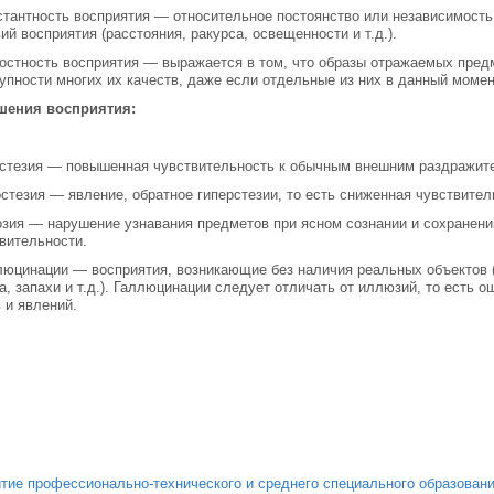
стантность восприятия — относительное посто­янство или независимост
ий восприятия (расстояния, ракурса, освещенно­сти и т.д.).
остность восприятия — выражается в том, что образы отражаемых пред
упности многих их качеств, даже если отдельные из них в данный моме
шения восприятия:
стезия — повышенная чувствительность к обыч­ным внешним раздражит
остезия — явление, обратное гиперстезии, то есть сниженная чувствител
озия — нарушение узнавания предметов при яс­ном сознании и сохранени
вительности.
люцинации — восприятия, возникающие без нали­чия реальных объектов (
а, запахи и т.д.). Галлюцинации следует отличать от иллюзий, то есть 
 и явлений.
тие профессионально-технического и среднего специального образован