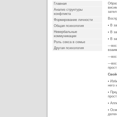
Образ
Главная
висим
Анализ структуры
зател
конфликта
Воспр
Формирование личности
• В з
Общая психология
Невербальные
• В з
коммуникации
• В з
Роль секса в семье
—восп
Другая психология
взаим
—восп
—восп
прост
Свой
• Изб
него 
• Пре
прост
• Апп
• Осм
деле