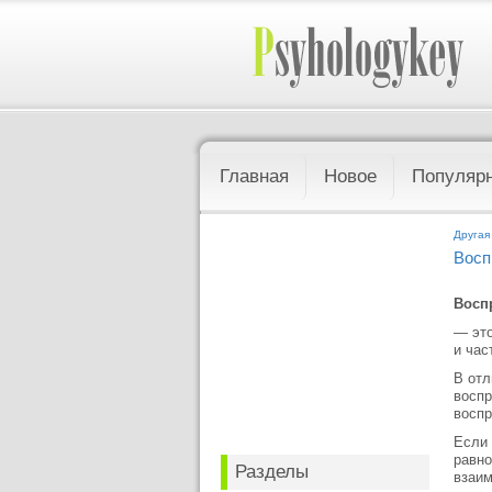
Главная
Новое
Популяр
Другая
Восп
Восп
— это
и час
В отл
воспр
воспр
Если 
равно
Разделы
взаи