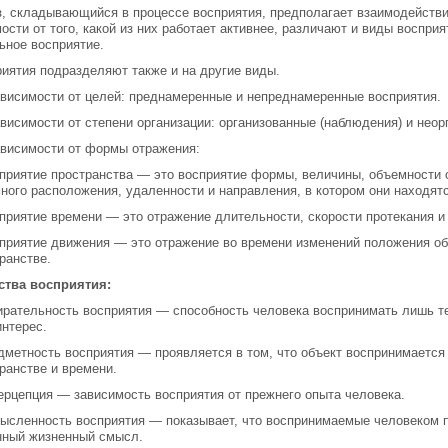
, складывающийся в процессе восприятия, пред­полагает взаимодействи
ости от того, какой из них работает активнее, раз­личают и виды восприя
ьное восприятие.
иятия подразделяют также и на другие виды.
ависимости от целей: преднамеренные и непред­намеренные восприятия.
ависимости от степени организации: организован­ные (наблюдения) и нео
ависимости от формы отражения:
риятие пространства — это восприятие формы, величины, объемности о
ного расположения, удаленности и направления, в котором они находятс
риятие времени — это отражение длительности, скорости протекания и
риятие движения — это отражение во времени изменений положения об
ранстве.
ства восприятия:
ирательность восприятия — способность человека воспринимать лишь т
интерес.
дметность восприятия — проявляется в том, что объект воспринимается
ранстве и времени.
ерцепция — зависимость восприятия от прежнего опыта человека.
ысленность восприятия — показывает, что вос­принимаемые человеком 
нный жизненный смысл.