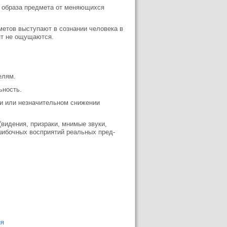
ь образа предмета от меняющихся
метов выступают в сознании человека в
нт не ощущаются.
елям.
ьность.
и или незначительном сниже­нии
видения, призраки, мнимые зву­ки,
ошибочных восприятий реальных пред­
ия