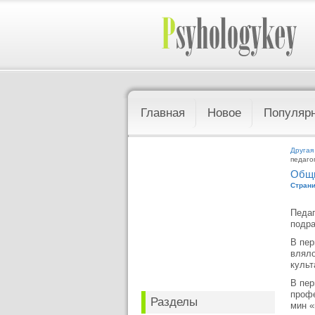
Главная
Новое
Популяр
Другая
педаго
Общи
Страни
Педаг
подра
В пер
вляло
культ
В пер
профе
Разделы
мин «