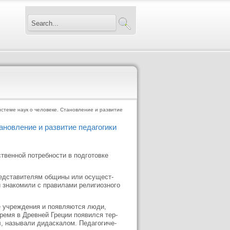
истеме наук о человеке. Становление и развитие
ановление и развитие педагогики
твенной потребности в подготов­ке
редставителям общины или осущест­
 знакомили с правилами религиозно­го
е учреждения и появляются люди,
ремя в Древней Греции появился тер­
л, называли дидаскалом. Педагогиче­