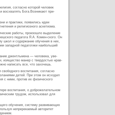
религия, согласно которой человек
 и восхвалять Бога.Возникают при­
зни и практики, появились идеи
гнетения и религиозного аскетизма.
ические работы, произошло выде­ление
ешского педагога Я.А. Комен-ского. Он
му школ и содержание обучения в них,
рии западной пе­дагогики наибольший
тание джентльмена — человека, уве­
и, изящество манер с твердостью нрав­
жно написать все, что захочешь.
и свободного воспитания, согласно
еланиями детей. При этом он исходил
ия с ними, против их физического
тере воспитания, о доброже­лательном
зическим трудом, ис­пользовал для
щего обучения, систему разви­вающих
пользуя непререкаемый ав­торитет
едением.