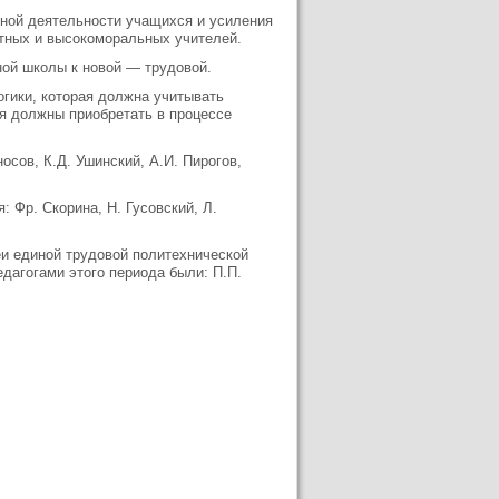
нной деятельности учащихся и усиления
отных и высокоморальных учителей.
ной школы к новой — трудовой.
гики, которая должна учитывать
ся должны приобретать в процессе
сов, К.Д. Ушинский, А.И. Пиро­гов,
 Фр. Скорина, Н. Гусовский, Л.
и единой трудовой политехниче­ской
дагогами этого периода были: П.П.