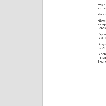
•Адол
их са
•Геор
•Джон
интер
наблю
Огром
В.И. 
Выдаю
Зизан
В сов
школы
Блонс