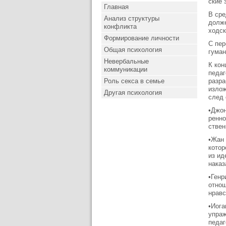
ские 
Главная
В сре
Анализ структуры
долже
конфликта
ходск
Формирование личности
С пер
Общая психология
гуман
Невербальные
К кон
коммуникации
педаг
Роль секса в семье
разра
излож
Другая психология
след 
•Джон
ренно
ствен
•Жан 
котор
из ид
наказ
•Генр
отнош
нравс
•Иога
упраж
педаг