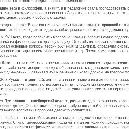
знания в это время входили в состав философии.
дние века в философии, а значит, и в педагогике стала господствовать 
н быть похожим на своего небесного Создателя, терпеть земные тяготы
ие, монастырские и соборные школы.
еходом к эпохе Возрождения началась критика шко­лы, оторванной от жи
ного отношения к детям, идеи освобождения лично­сти от феодального у
цу XVII века, когда появились массовые школы и первые научно-педагог
огики из философии в отдельную науку. Это событие связано с именем ч
ботал основные вопросы теории обуче­ния (дидактики), определил систе
ил свои взгляды на семейное вос­питание и т.д. После Коменского в тео
оставили:
 Локк — в книге «Мысли о воспитании» изложил свои взгляды на воспи
го в себе, сочетающего широкую образованность с деловыми качествам
ных убеждений. Сравнивал душу ребенка с чистой доской, на которой мо
Жак Руссо — в книге «Эмиль, или о воспита­нии» заложил основы теори
ой воспитание полностью должно идти за природными склонностями и ж
еи природного совершенства детей, вы­ступил против жестокого обращен
ания.
их Песталоцци — швейцарский педагог, разви­вал идею о гуманном харак
ении к детям. Он стремился соединить обучение детей с посильным фи
твенного воспитания прообраз дет­ского коллектива.
нн Гербарт — немецкий психолог и педагог пред­ложил идею воспитываю
нений. Считал целесообразным подавлять у детей «дикую природу», ис
ога, разнообразные физические наказания, неослабный контроль за пов