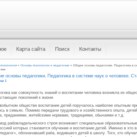
ное
Карта сайта
Поиск
Контакты
 психология
»
Основы психологии и педагогики
» Общие основы педагогики. Педагогика в с
гики
е основы педагогики. Педагогика в системе наук о человеке. Ст
ца 1
огика как совокупность знаний о воспитании чело­века возникла из общес
стающих поколений к жизни.
вобытном обществе воспитание детей поручалось наиболее опытным п
сь в семьях. Помимо передачи трудового и хозяйст­венного опыта, детей
а, преданиями, житейскими нормами, традиция­ми, обычаями и т.д.
иод рабовладельческого строя возникают специ­альные образовательны
ссией которых становится обучение и воспитание детей. Именно в это в
педагог», обозначавший раба, водившего детей в школу. Того, кто обуча