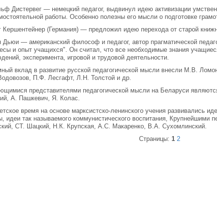
ьф Дистервег — немецкий педагог, выдвинул идею активизации умстве
мостоятельной работы. Особенно полезны его мысли о подготовке грам
г Кершентейнер (Германия) — предложил идею перехода от старой книж
 Дьюи — американский философ и педагог, автор прагматической педаго
есы и опыт учащихся". Он считал, что все необходи­мые знания учащие
дений, эксперимента, игровой и трудовой деятель­ности.
ный вклад в развитие русской педагогической мыс­ли внесли М.В. Ломоно
Водовозов, П.Ф. Лесгафт, Л.Н. Толстой и др.
щимися представителями педагогической мыс­ли на Беларуси являются:
ий, А. Пашкевич, Я. Колас.
етское время на основе марксистско-ленинского учения развивались иде
, идеи так называемого коммунистического воспитания, Крупнейшими пе
кий, СТ. Шацкий, Н.К. Крупская, А.С. Мака­ренко, В.А. Сухомлинский.
Страницы:
1
2