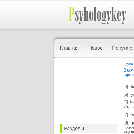
Главная
Новое
Популяр
Другая
Закл
Страни
[4] Ч
[5] Г
[6] Ф
Изд-в
[7] К
[8] Е
прикл
Разделы
научн