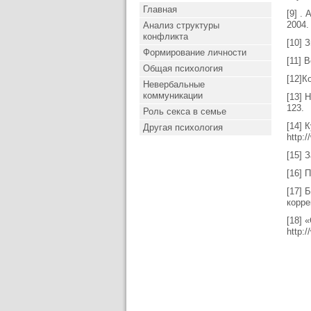
Главная
[9] .
2004.
Анализ структуры
конфликта
[10] 
Формирование личности
[11] 
Общая психология
[12]К
Невербальные
коммуникации
[13] 
123.
Роль секса в семье
[14] 
Другая психология
http:
[15] 
[16] 
[17] 
корре
[18] 
http: