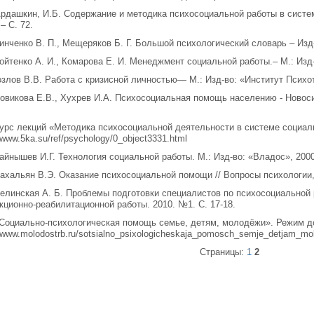
 Ардашкин, И.Б. Содержание и методика психосоциальной работы в систе
 – С. 72.
Зинченко В. П., Мещеряков Б. Г. Большой психологический словарь – Изд-
Войтенко А. И., Комарова Е. И. Менеджмент социальной работы.– М.: Изд-
озлов В.В. Работа с кризисной личностью— М.: Изд-во: «Институт Психот
Новикова Е.В., Хухрев И.А. Психосоциальная помощь населению - Новосиб
Курс лекций «Методика психосоциальной деятельности в системе социал
//www.5ka.su/ref/psychology/0_object3331.html
Зайнышев И.Г. Технология социальной работы. М.: Изд-во: «Владос», 2000.
Пахальян В.Э. Оказание психосоциальной помощи // Вопросы психологии, 
Белинская А. Б. Проблемы подготовки специалистов по психосоциальной 
кционно-реабилитационной работы. 2010. №1. C. 17-18.
«Социально-психологическая помощь семье, детям, молодёжи». Режим д
//www.molodostrb.ru/sotsialno_psixologicheskaja_pomosch_semje_detjam_mol
Страницы:
1
2