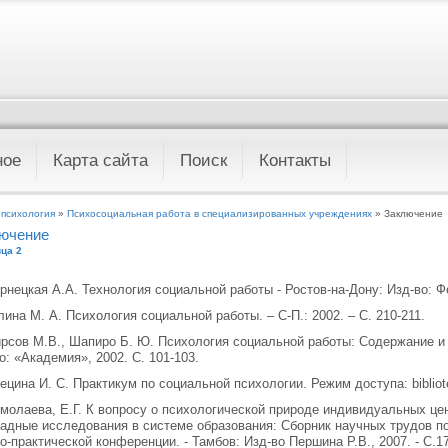
ное
Карта сайта
Поиск
Контакты
 психология
»
Психосоциальная работа в специализированных учреждениях
» Заключение
ючение
ца 2
ернецкая А.А. Технология социальной работы - Ростов-на-Дону: Изд-во: Фе
улина М. А. Психология социальной работы. – С-П.: 2002. – С. 210-211.
ирсов М.В., Шапиро Б. Ю. Психология социальной работы: Содержание и
о: «Академия», 2002. С. 101-103.
лецина И. С. Практикум по социальной психологии. Режим доступа: bibliote
рмолаева, Е.Г. К вопросу о психологической природе индивидуальных це
адные исследования в системе образования: Сборник научных трудов 
о-практической конференции. - Тамбов: Изд-во Першина Р.В., 2007. - С.17