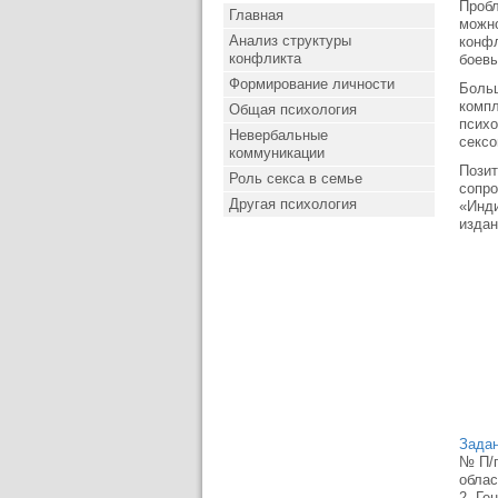
Пробл
Главная
можно
Анализ структуры
конфл
конфликта
боевы
Формирование личности
Больш
компл
Общая психология
психо
Невербальные
сексо
коммуникации
Позит
Роль секса в семье
сопро
Другая психология
«Инди
издан
Задан
№ П/п
облас
2. Ге