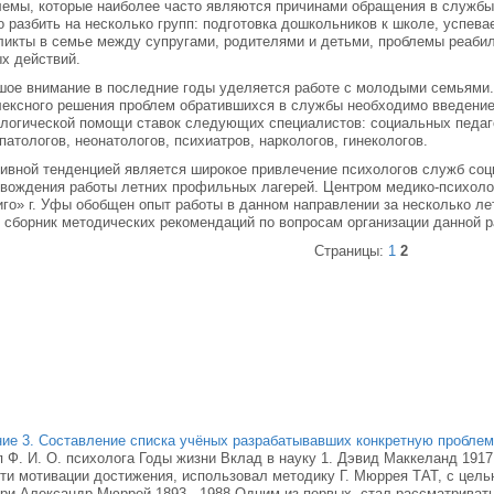
емы, которые наиболее часто являются причинами обращения в службы
 разбить на несколько групп: подготовка дошкольников к школе, успева
икты в семье между супругами, родителями и детьми, проблемы реабил
х действий.
ое внимание в последние годы уделяется работе с молодыми семьями. 
ексного решения проблем обратившихся в службы необходимо введение
логической помощи ставок следующих специалистов: социальных педаго
патологов, неонатологов, психиатров, наркологов, гинекологов.
ивной тенденцией является широкое привлечение психологов служб со
вождения работы летних профильных лагерей. Центром медико-психоло
го» г. Уфы обобщен опыт работы в данном направлении за несколько л
 сборник методических рекомендаций по вопросам организации данной р
Страницы:
1
2
ие 3. Составление списка учёных разрабатывавших конкретную пробле
 Ф. И. О. психолога Годы жизни Вклад в науку 1. Дэвид Маккеланд 1917
ти мотивации достижения, использовал методику Г. Мюррея ТАТ, с цел
нри Александр Мюррей 1893 - 1988 Одним из первых, стал рассматривать 