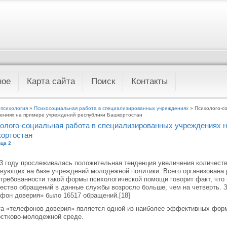
ное
Карта сайта
Поиск
Контакты
 психология
»
Психосоциальная работа в специализированных учреждениях
» Психолого-с
ениях на примере учреждений республики Башкортостан
олого-социальная работа в специализированных учреждениях н
ортостан
ца 2
3 году прослеживалась положительная тенденция увеличения количест
вующих на базе учреждений молодежной политики. Всего организована 
требованности такой формы психологической помощи говорит факт, чт
ество обращений в данные службы возросло больше, чем на четверть. З
фон доверия» было 16517 обращений.[18]
а «телефонов доверия» является одной из наиболее эффективных фор
стково-молодежной среде.