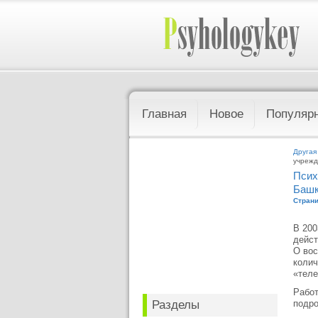
Главная
Новое
Популяр
Другая
учрежд
Псих
Башк
Страни
В 200
дейст
О вос
колич
«теле
Работ
Разделы
подро