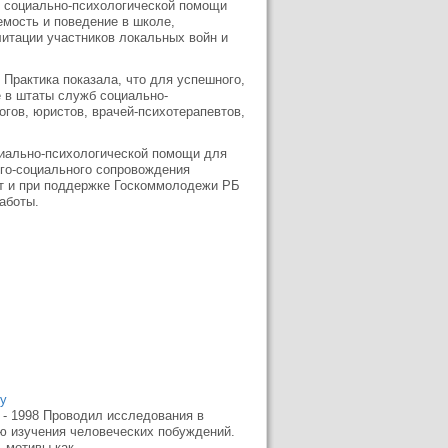
 социально-психологической помощи
емость и поведение в школе,
итации участников локальных войн и
Практика показала, что для успешного,
 в штаты служб социально-
гов, юристов, врачей-психотерапевтов,
циально-психологической помощи для
го-социального сопровождения
ет и при поддержке Госкоммолодежи РБ
аботы.
му
 - 1998 Проводил исследования в
ью изучения человеческих побуждений.
мотивы как ...