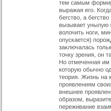
тем самым формир
выражая его. Когд
бегство, а бегство
вызывает унылую п
волочить ноги, мин
опускается) порож
заключалась тольк
точку зрения, он 
Но отмеченная им 
которую обычно о
теория. Жизнь на 
проявлениям своих
внешнее проявлени
образом, выразите
переживание взаим