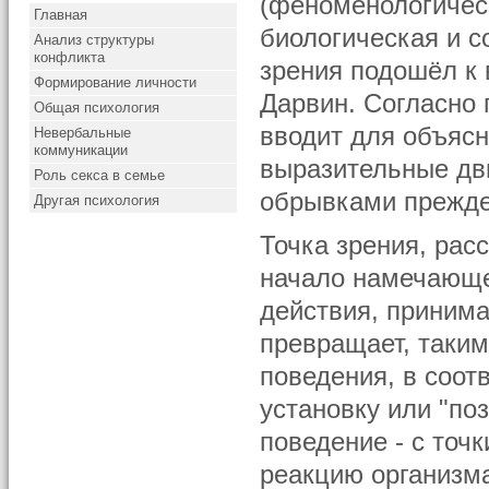
(феноменологическ
Главная
биологическая и с
Анализ структуры
конфликта
зрения подошёл к
Формирование личности
Дарвин. Согласно 
Общая психология
вводит для объяс
Невербальные
коммуникации
выразительные дв
Роль секса в семье
обрывками прежде
Другая психология
Точка зрения, ра
начало намечающе
действия, принима
превращает, таким
поведения, в соо
установку или "поз
поведение - с точ
реакцию организма