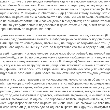
ации и т.д. чувствуем иногда малейшие сдвиги в эмоциональном состоя
, особенно близких нам. В отличие от целого ряда предшествующих и
ительных движений, ряд новейших американских исследователей (А. Фелек
ндис (Landis), М. Шерман (Schermann) и др.) пришёл к тому выводу, чт
новании выражения лица оказываются по большей части очень сбивчивы
о не вызывают сомнений и расхождения в суждениях; если относительн
ения, то уже удивление и подозрение и даже страх и гнев, а тем паче бо
еренцировать по выражению лица.
циальных опытах некоторые из вышеперечисленных исследователей (К.
чными раздражителями вызвать в лабораторных условиях у подопытны
яния, требуя от испытуемых, чтобы они, не будучи осведомлены о том, 
ргся наблюдаемый ими субъект, по выражению его лица определили, ка
а ещё подменяли живое человеческое лицо фотографией, на которой ли
какой-нибудь актёр по специальному заданию изображал ту или иную эмо
старания исследователей (в частности К. Ландиса) были направлены на
и, какую в точности группу мышц лица, она включает и какое в точност
пецифично. Оказалось, что в игре мышц при различных эмоциях наблюд
идуальные различия и для более тонких оттенков чувств трудно устано
ьтаты, к которым привели эти исследования, можно отчасти объяснить 
ий, при которых наблюдались эмоции в этих лабораторных исследования
ни или даже на сцене, наблюдая игру актёров, по выражению лица судим 
рафиях дано лишь статическое, застывшее выражение, между тем как 
од от одного выражения к другому, изменение выражения, и именно в эт
чается выражение. В одном, изолированно взятом, выражении лица, ест
бщее характерологическое выражение и специальное выражение того или
в игре этого лица, в переходе от одного выражения к другому выступи