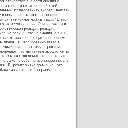
ссматривается вне соотношения с
 его конкретных отношений к той
сленных исследованиях эксперимент так
 и сводилась: можно ли, не зная
ица, вне конкретной ситуации? В этой
 этих исследований. Они заложены в
органическая реакция, реакция,
ческие реакции это не эмоция, а лишь
остав которого он входит; значение же
им людям. В изолированно взятом
по изолированно взятому выражению
заключают, что мы узнаём эмоцию не по
этого можно заключить только то, что
не само по себе, не изолированно, а в
им. Выразительные движения - это
еобходимо знать, чтобы правильно