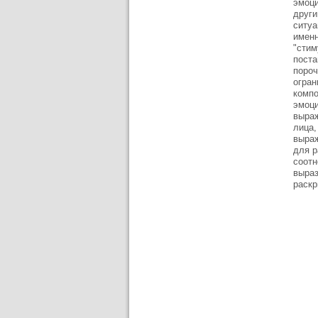
эмоци
други
ситуа
именн
"стим
поста
пороч
огран
компо
эмоци
выраж
лица,
выраж
для р
соотн
выраз
раскр