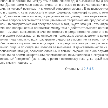
ональных состояний; между тем в этих опытах одно выражение лица ра
ми. Далее, само лицо рассматривается в отрыве от всего человека и вне
ции, из которой возникает и к которой относится эмоция. В вышеперечи
о и ставился: суть вопроса (в опытах Шермана, например) именно к тому
ула", вызывающего эмоцию, определить её по одному лишь выражению л
новке вопроса вскрываются принципиальные теоретические предпосылки
ном бихевиористическом представлении о том, будто эмоция - это интра
иченная поверхностью организма; между тем в действительности органи
нент эмоции, конкретное значение которого определяется из целого, в с
и в целом раскрывается из отношения человека к окружающему, к друг
ении лица напрасно ищут раскрытие существа эмоции; но из того, что 
 без знания ситуации, не всегда удаётся определить эмоцию, напрасно 
ению лица, а по ситуации, которая её вызывает. В действительности из 
аспознания эмоций, особенно сложных и тонких, выражение лица служит 
ошении со всеми конкретными взаимоотношениями человека с окружающ
ительный "подтекст" (см. главу о речи) к некоторому тексту, который н
ыть смысл подтекста.
Страницы:
1
2
3
4
5