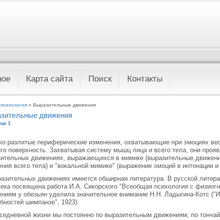
ное
Карта сайта
Поиск
Контакты
 психология
» Выразительные движения
зительные движения
ца 1
о разлитые периферические изменения, охватывающие при эмоциях вес
его поверхность. Захватывая систему мышц лица и всего тела, они проя
ительных движениях, выражающихся в мимике (выразительные движени
ния всего тела) и "вокальной мимике" (выражение эмоций в интонации и 
азительных движениях имеется обширная литература. В русской литер
ека посвящена работа И.А. Сикорского "Всеобщая психология с физиогн
ниям у обезьян уделила значительное внимание Н.Н. Ладыгина-Котc ("
бностей шимпанзе", 1923).
седневной жизни мы постоянно по выразительным движениям, по тонча