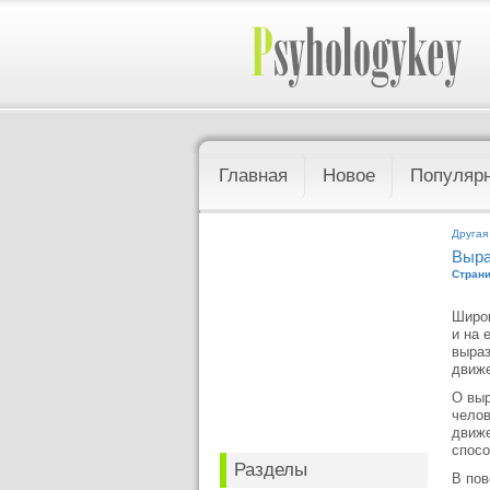
Главная
Новое
Популяр
Другая
Выра
Страни
Широк
и на 
выраз
движе
О выр
челов
движе
спосо
Разделы
В пов