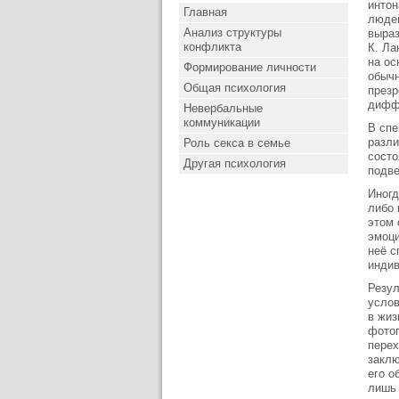
интон
Главная
людей
Анализ структуры
выраз
конфликта
К. Ла
на ос
Формирование личности
обычн
Общая психология
презр
дифф
Невербальные
коммуникации
В спе
разли
Роль секса в семье
состо
Другая психология
подве
Иногд
либо 
этом 
эмоци
неё с
индив
Резул
услов
в жиз
фотог
перех
заклю
его о
лишь 