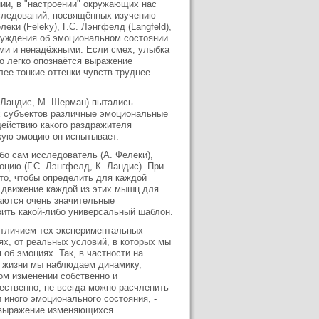
нии, в "настроении" окружающих нас
сследований, посвящённых изучению
и (Feleky), Г.С. Лэнгфелд (Langfeld),
о суждения об эмоциональном состоянии
ми и ненадёжными. Если смех, улыбка
о легко опознаётся выражение
лее тонкие оттенки чувств труднее
 Ландис, М. Шерман) пытались
х субъектов различные эмоциональные
действию какого раздражителя
кую эмоцию он испытывает.
бо сам исследователь (А. Фелеки),
цию (Г.С. Лэнгфелд, К. Ландис). При
 то, чтобы определить для каждой
и движение каждой из этих мышц для
аются очень значительные
вить какой-либо универсальный шаблон.
отличием тех экспериментальных
х, от реальных условий, в которых мы
об эмоциях. Так, в частности на
в жизни мы наблюдаем динамику,
ом изменении собственно и
ественно, не всегда можно расчленить
 иного эмоционального состояния, -
т выражение изменяющихся