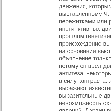
движения, которы
выставленному Ч.
пережитками или 
инстинктивных дв
прошлом генетичес
происхождение вы
на основании выст
объяснение только
потому он ввёл дв
антитеза, некотор
в силу контраста;
выражают известны
выразительные дв
невозможность ох
явлений, Дарвин в