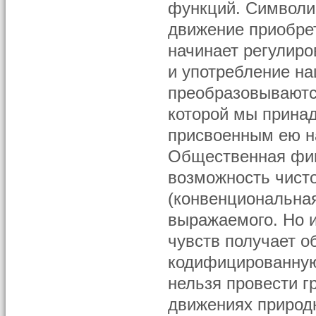
функций. Символи
движение приобрет
начинает регулир
и употребление н
преобразовываютс
которой мы принад
присвоенным ею 
Общественная фик
возможность чист
(конвенциональная
выражаемого. Но 
чувств получает о
кодифицированну
нельзя провести г
движениях природн