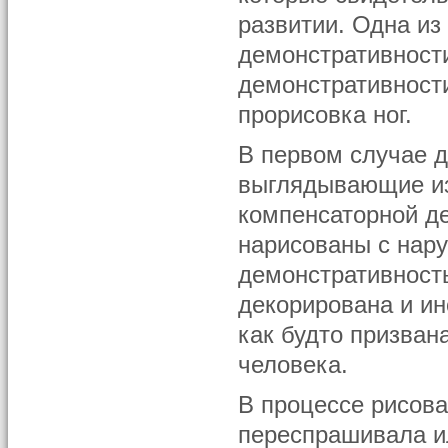
развитии. Одна из
демонстративности
демонстративности
прорисовка ног.
В первом случае д
выглядывающие из
компенсаторной де
нарисованы с нар
демонстративность
декорирована и и
как будто призван
человека.
В процессе рисова
переспрашивала ил