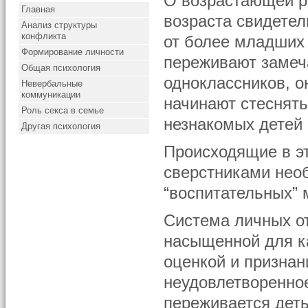
О возрастающей р
Главная
возраста свидетель
Анализ структуры
конфликта
от более младших 
Формирование личности
переживают замеч
Общая психология
одноклассников, о
Невербальные
коммуникации
начинают стеснять
Роль секса в семье
незнакомых детей 
Другая психология
Происходящие в э
сверстниками нео
“воспитательных” 
Система личных о
насыщенной для ка
оценкой и признан
неудовлетворенное
переживается деть