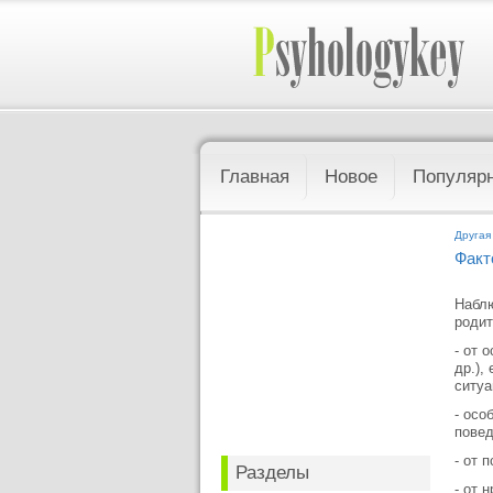
Главная
Новое
Популяр
Другая
Факт
Наблю
родит
- от 
др.),
ситуа
- осо
повед
- от 
Разделы
- от 