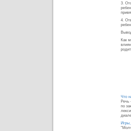
3. От
ребен
привя
4. От
ребен
Выво
Как м
влиян
роди
Что н
Речь 
по за
лекси
диале
Игры
"Молч