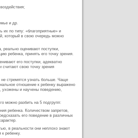
 воздействия;
емье и др.
 их по типу: «благоприятные» и
й, который в свою очередь можно
, реально оценивают поступки,
цию ребенка, принять его точку зрения.
енивают его поступки, адекватно
и считают свою точку зрения
и не стремятся узнать больше. Чаще
ональное отношение к ребенку выражено
, ухожены и научены поведению,
го можно разбить на 5 подгрупп:
ия ребенка. Количеством запретов,
предсказать его поведение в различных
арактер.
ью, в реальности они неплохо знают
 к ребенку.