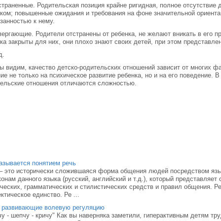
страненные. Родительская позиция крайне ригидная, полное отсутствие 
ком; повышенные ожидания и требования на фоне значительной ориента
занностью к нему.
вергающие. Родители отстранены от ребенка, не желают вникать в его 
ка закрыты для них, они плохо знают своих детей, при этом представле
д.
ы видим, качество детско-родительских отношений зависит от многих ф
ие не только на психическое развитие ребенка, но и на его поведение. 
тельские отношения отличаются сложностью.
азывается понятием речь
– это исторически сложившаяся форма общения людей посредством яз
конам данного языка (русский, английский и т.д.), который представляет
ческих, грамматических и стилистических средств и правил общения. Р
ктическое единство. Ре ...
, развивающие волевую регуляцию
у - шепчу - кричу" Как вы наверняка заметили, гиперактивным детям тру