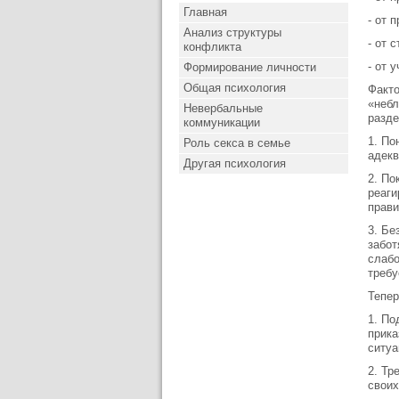
Главная
- от 
Анализ структуры
- от 
конфликта
- от 
Формирование личности
Общая психология
Факто
«небл
Невербальные
разде
коммуникации
1. По
Роль секса в семье
адекв
Другая психология
2. По
реаги
прави
3. Бе
забот
слабо
требу
Тепер
1. По
прика
ситуа
2. Тр
своих