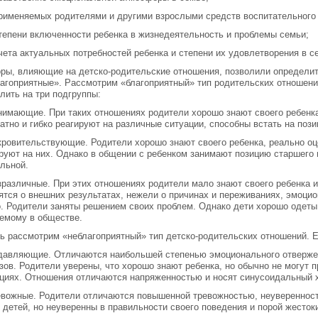
применяемых родителями и другими взрослыми средств воспитательного
степени включенности ребенка в жизнедеятельность и проблемы семьи;
учета актуальных потребностей ребенка и степени их удовлетворения в с
ры, влияющие на детско-родительские отношения, позволили определить
агоприятные». Рассмотрим «благоприятный» тип родительских отношени
лить на три подгруппы:
нимающие. При таких отношениях родители хорошо знают своего ребенка
атно и гибко реагируют на различные ситуации, способны встать на пози
кровительствующие. Родители хорошо знают своего ребенка, реально оц
руют на них. Однако в общении с ребенком занимают позицию старшего 
льной.
зразличные. При этих отношениях родители мало знают своего ребенка 
ятся о внешних результатах, нежели о причинах и переживаниях, эмоци
. Родители заняты решением своих проблем. Однако дети хорошо одеты
емому в обществе.
ь рассмотрим «неблагоприятный» тип детско-родительских отношений. Е
давляющие. Отличаются наибольшей степенью эмоционального отвержен
зов. Родители уверены, что хорошо знают ребенка, но обычно не могут 
циях. Отношения отличаются напряженностью и носят синусоидальный х
евожные. Родители отличаются повышенной тревожностью, неуверенност
 детей, но неуверенны в правильности своего поведения и порой жестоки