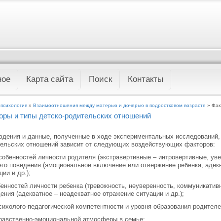
ное
Карта сайта
Поиск
Контакты
 психология
»
Взаимоотношения между матерью и дочерью в подростковом возрасте
» Фак
оры и типы детско-родительских отношений
дения и данные, полученные в ходе экспериментальных исследований, п
ельских отношений зависит от следующих воздействующих факторов:
особенностей личности родителя (экстравертивные – интровертивные, ув
 его поведения (эмоциональное включение или отвержение ребенка, адек
ции и др.);
бенностей личности ребенка (тревожность, неуверенность, коммуникативн
ения (адекватное – неадекватное отражение ситуации и др.);
психолого-педагогической компетентности и уровня образования родителе
нравственно-эмоциональной атмосферы в семье;