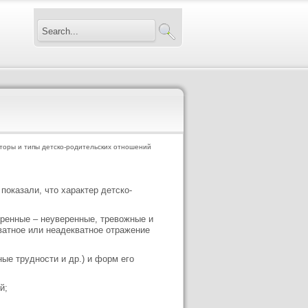
торы и типы детско-родительских отношений
оказали, что характер детско-
еренные – неуверенные, тревожные и
ватное или неадекватное отражение
ые трудности и др.) и форм его
й;