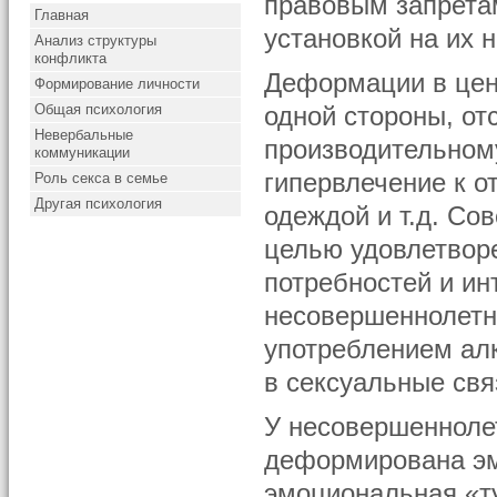
правовым запрета
Главная
установкой на их 
Анализ структуры
конфликта
Деформации в цен
Формирование личности
Общая психология
одной стороны, от
Невербальные
производительному
коммуникации
гипервлечение к о
Роль секса в семье
Другая психология
одеждой и т.д. Со
целью удовлетвор
потребностей и ин
несовершеннолетн
употреблением алк
в сексуальные связ
У несовершенноле
деформирована эм
эмоциональная «ту