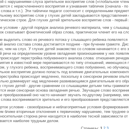
ей с нарушениями слуха зрительное восприятие слов («глобальное чтени
ается с нерасчлененного восприятия и узнавания табличек (сначала - по 
 слова и т.п.). Эти таблички педагог соотносит с определенными предмет
льному восприятию слов у глухих детей закладываются представления 
ическом строе. Для глухих детей зрительное восприятие слов - первый 
е условие - другой порядок анализа речевого материала, чем у слыша
ок схватывает фонетический образ слова, практически членит его на сло
е выделить слово из речевого потока у слышащего ребенка появляется 
й анализ состава слова достигается позднее - при бучении грамоте. Ди
аз, чем на слух. У глухих детей знакомство со словом начинается с его
й речи на определенном уровне овладения произношением у них появля
происходит перестройка побуквенного анализа слова: отношения речедв
иятия в известной мере перепаиваются по типу отношений, имеющихся 
ом, у глухого ребенка, воспринимающего слово побуквенно, но обучающе
льное восприятие должно попасть под влияние двигательных компонентов
ерестройка происходит медленно, поскольку в сенсорном речевом опыте
льно доминирует над медленнее развивающимся двигательным его обр
у глухих детей - другие сравнении со слышащими детьми типы граммати
тся иная сенсорная основа овладения речью. Звучащее слово восприн
е преобразований оно часто начинает звучать по-другому (например, ме
 слова воспринимается зрительно и его преобразования представляютс
ртое условие - своеобразные и неблагоприятные условия формирования
ем ближе вторичные отклонения к первичному нарушению, тем труднее о
носительная сторона речи находится в наиболее тесной зависимости от
вается наиболее трудным делом.
Страницы:
1
2
3