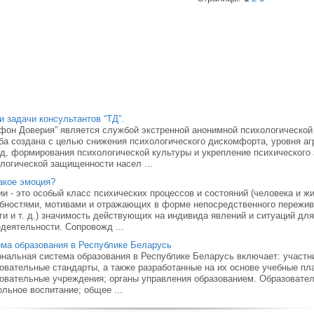
и задачи консультантов “ТД”.
фон Доверия” является службой экстренной анонимной психологическо
а создана с целью снижения психологического дискомфорта, уровня аг
д, формирования психологической культуры и укрепление психического
логической защищенности насел ...
акое эмоция?
и - это особый класс психических процессов и состояний (человека и жи
бностями, мотивами и отражающих в форме непосредственного пережива
ги и т. д.) значимость действующих на индивида явлений и ситуаций дл
деятельности. Сопровожд ...
ма образования в Республике Беларусь
нальная система образования в Республике Бела­русь включает: участн
овательные стандарты, а также разработанные на их основе учебные пл
овательные учреждения; органы управления образованием. Образовате
льное воспитание; общее ...