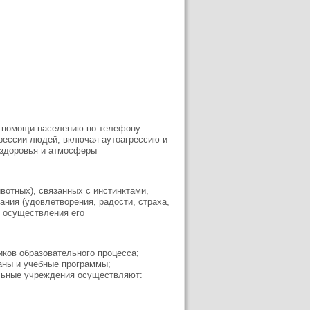
й помощи населению по телефону.
рессии людей, включая аутоагрессию и
 здоровья и атмосферы
вотных), связанных с инстинктами,
ния (удовлетворения, радости, страха,
я осуществления его
иков образовательного процесса;
аны и учебные программы;
льные учреждения осуществляют: