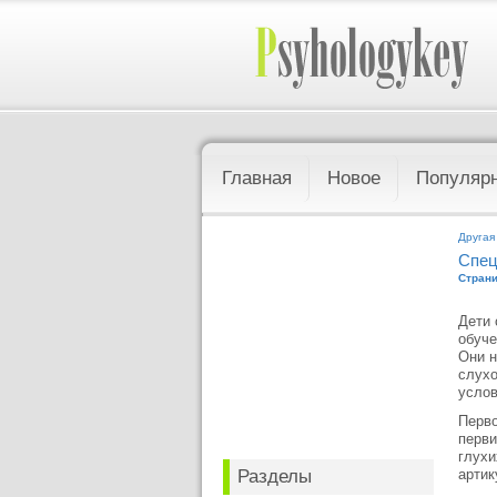
Главная
Новое
Популяр
Другая
Спец
Страни
Дети 
обуче
Они н
слухо
услов
Перво
перви
глухи
Разделы
артик