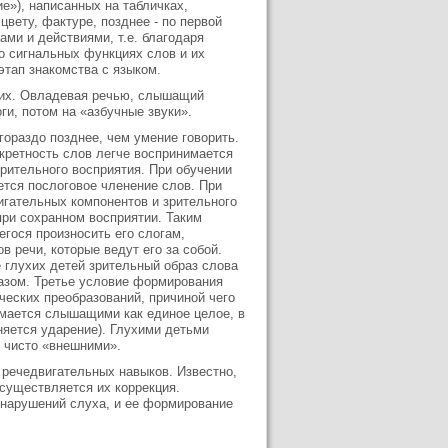
е»), написанных на табличках,
цвету, фактуре, позднее - по первой
ами и действиями, т.е. благодаря
о сигнальных функциях слов и их
этап знакомства с языком.
щих. Овладевая речью, слышащий
ги, потом на «азбучные звуки».
гораздо позднее, чем умение говорить.
скретность слов легче воспринимается
 зрительного восприятия. При обучении
ется послоговое членение слов. При
игательных компонентов и зрительного
при сохранном восприятии. Таким
гося произносить его слогам,
 речи, которые ведут его за собой.
 глухих детей зрительный образ слова
азом. Третье условие формирования
ческих преобразований, причиной чего
имается слышащими как единое целое, в
няется ударение). Глухими детьми
я чисто «внешними».
 речедвигательных навыков. Известно,
существляется их коррекция.
 нарушений слуха, и ее формирование