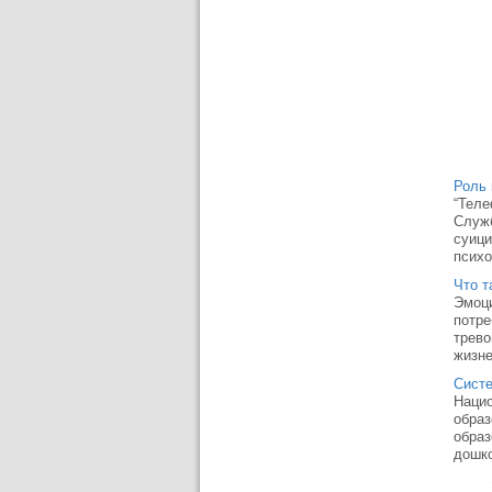
Роль 
“Теле
Служб
суици
психо
Что т
Эмоци
потре
трево
жизне
Систе
Нацио
образ
образ
дошко