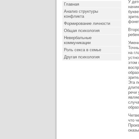
У дет
Главная
начин
Анализ структуры
букве
конфликта
зрите
фонет
Формирование личности
Второ
Общая психология
ребен
Невербальные
коммуникации
Умени
Точны
Роль секса в семье
на гл
Другая психология
устно
этом 
воспр
образ
зрите
Эта п
длите
речи 
являе
случа
образ
Четве
что ч
Произ
оказы