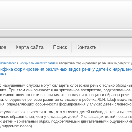
ное
Карта сайта
Поиск
Контакты
 психология
»
Специальная психология
» Специфика формирования различных видов речи у
ифика формирования различных видов речи у детей с нарушен
ца 1
с нарушенным слухом могут овладеть словесной речью только обходным
ния. При этом они опираются на зрительное восприятие, подкрепленн
е имеют возможности воспринимать на слух интонацию и образцы речи,
м, определяет речевое развитие слышащего ребенка.Ж.И. Шиф выделя
ия, определяющих особенности формирования у глухих детей словесно
е условие заключается в том, что у глухих детей наблюдаются иные с
чных образов слов, чем у слышащих детей. У слышащих детей первичны
х детей - зрительный образ, подкрепляемый двигательными ощущениями
улируемое слово).