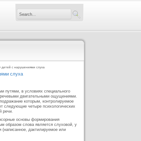
 детей с нарушениями слуха
иями слуха
и путями, в условиях специального
ое речевыми двигательными ощущениями.
 подражание которым, контролируемое
ет следующие четыре психологических
й речи.
енсорные основы формирования
м образом слова является слуховой, у
 (написанное, дактилируемое или