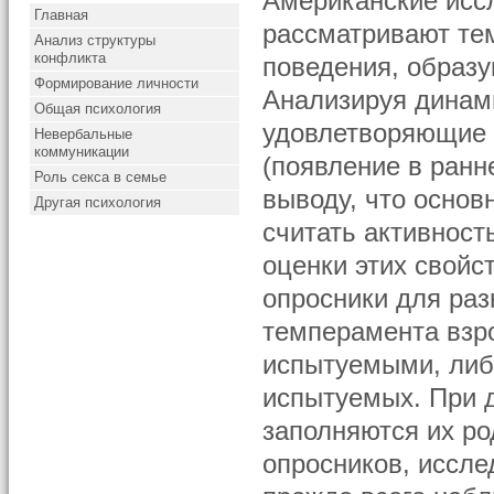
Американские иссл
Главная
рассматривают те
Анализ структуры
конфликта
поведения, образу
Формирование личности
Анализируя динам
Общая психология
удовлетворяющие
Невербальные
коммуникации
(появление в ранне
Роль секса в семье
выводу, что осно
Другая психология
считать активност
оценки этих свойс
опросники для раз
темперамента взр
испытуемыми, либ
испытуемых. При 
заполняются их ро
опросников, иссле