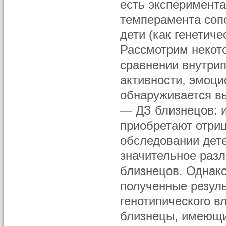
есть эксперимента
темперамента сопо
дети (как генетич
Рассмотрим некото
сравнении внутрип
активности, эмоци
обнаруживается вы
— ДЗ близнецов: 
приобретают отриц
обследовании дет
значительное разл
близнецов. Однако
полученные резуль
генотипического в
близнецы, имеющи