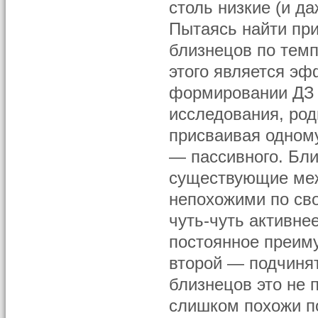
столь низкие (и д
Пытаясь найти при
близнецов по темп
этого является эф
формировании ДЗ 
исследования, род
присваивая одному
— пассивного. Бли
существующие меж
непохожими по сво
чуть-чуть активне
постоянное преиму
второй — подчинят
близнецов это не п
слишком похожи по