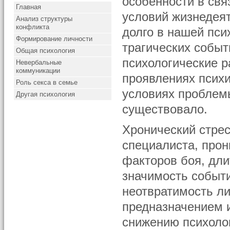
особенности в свя
Главная
условий жизнедея
Анализ структуры
конфликта
долго в нашей пси
Формирование личности
трагических событ
Общая психология
психологические р
Невербальные
коммуникации
проявлениях психи
Роль секса в семье
условиях проблемы
Другая психология
существовало.
Хронический стрес
специалиста, про
факторов боя, дли
значимость событи
неотвратимость ли
предназначением и 
снижению психоло