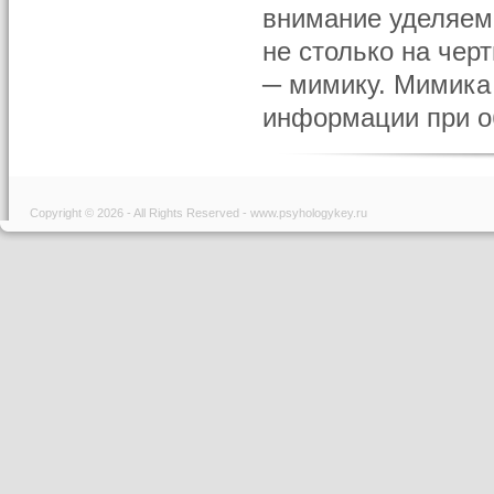
внимание уделяем 
не столько на чер
─ мимику. Мимика
информации при об
Copyright © 2026 - All Rights Reserved - www.psyhologykey.ru