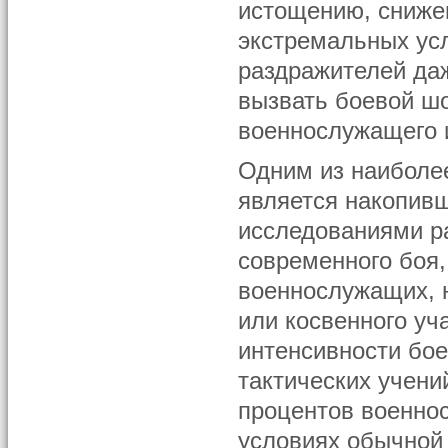
истощению, сниже
экстремальных ус
раздражителей да
вызвать боевой ш
военнослужащего и
Одним из наиболе
является накопив
исследованиями р
современного боя
военнослужащих, н
или косвенного уч
интенсивности бое
тактических учени
процентов военно
условиях обычной 