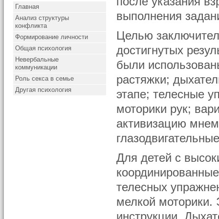
после указания вз
Главная
выполнения задани
Анализ структуры
конфликта
Целью заключител
Формирование личности
достигнутых резул
Общая психология
Невербальные
были использованы
коммуникации
растяжки; дыхате
Роль секса в семье
Другая психология
этапе; телесные у
моторики рук; вар
активизацию мнем
глазодвигательные
Для детей с высо
координированные
телесных упражне
мелкой моторики. 
инструкции. Дыхат