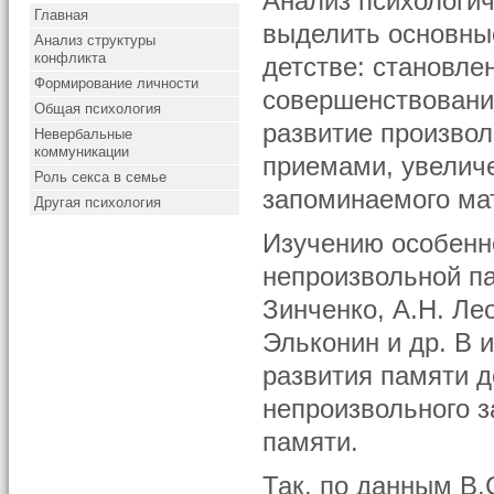
Анализ психологич
Главная
выделить основны
Анализ структуры
конфликта
детстве: становле
Формирование личности
совершенствовани
Общая психология
развитие произво
Невербальные
коммуникации
приемами, увелич
Роль секса в семье
запоминаемого ма
Другая психология
Изучению особенн
непроизвольной па
Зинченко, А.Н. Ле
Эльконин и др. В 
развития памяти д
непроизвольного з
памяти.
Так, по данным В.