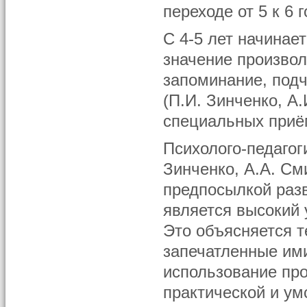
переходе от 5 к 6 
С 4-5 лет начинае
значение произвол
запоминание, под
(П.И. Зинченко, А
специальных приём
Психолого-педагог
Зинченко, А.А. См
предпосылкой раз
является высокий 
Это объясняется т
запечатленные ими
использование про
практической и ум