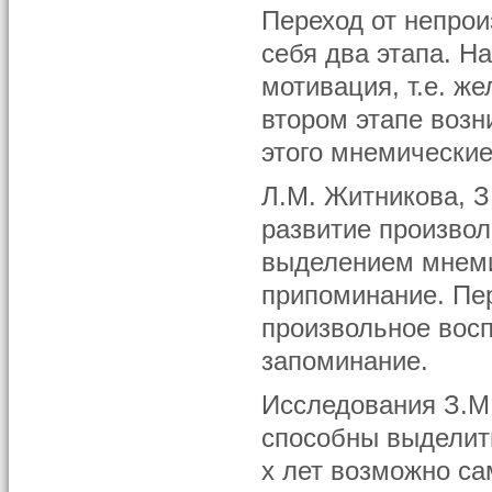
Переход от непрои
себя два этапа. Н
мотивация, т.е. ж
втором этапе воз
этого мнемические
Л.М. Житникова, З
развитие произвол
выделением мнеми
припоминание. Пе
произвольное восп
запоминание.
Исследования З.М.
способны выделить
х лет возможно са