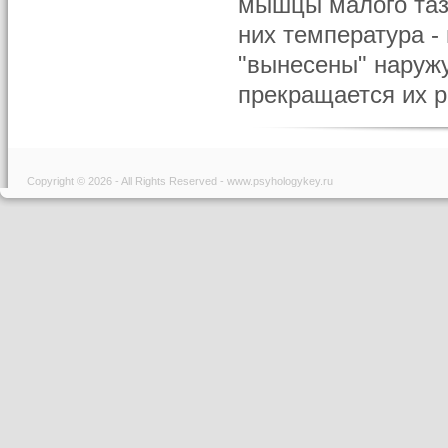
мышцы малого таз
них температура -
"вынесены" наруж
прекращается их р
Copyright © 2026 - All Rights Reserved - www.psyhologykey.ru