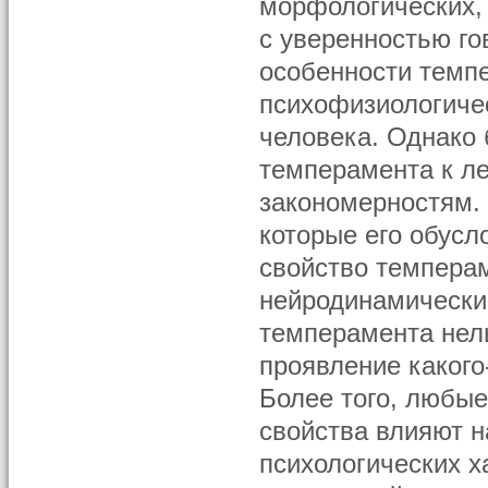
морфологических,
с уверенностью го
особенности темп
психофизиологиче
человека. Однако
темперамента к л
закономерностям.
которые его обусл
свойство темпера
нейродинамически
темперамента нель
проявление какого
Более того, любы
свойства влияют н
психологических х