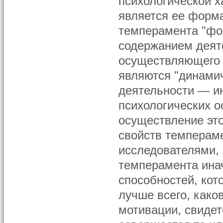
психологической х
является ее форм
темперамента "фор
содержанием деяте
осуществляющего 
являются "динами
деятельности — ин
психологических о
осуществление эт
свойств темперам
исследователями, 
темперамента инач
способностей, кот
лучше всего, каков
мотивации, свиде