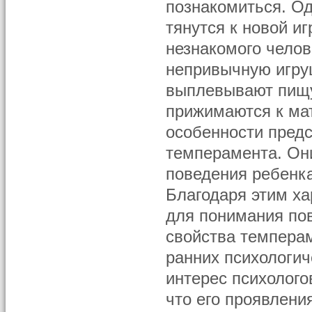
познакомиться. Од
тянутся к новой и
незнакомого челов
непривычную игруш
выплевывают пищу,
прижимаются к мат
особенности пред
темперамента. Он
поведения ребенка
Благодаря этим х
для понимания пов
свойства темпера
ранних психологич
интерес психолого
что его проявлен