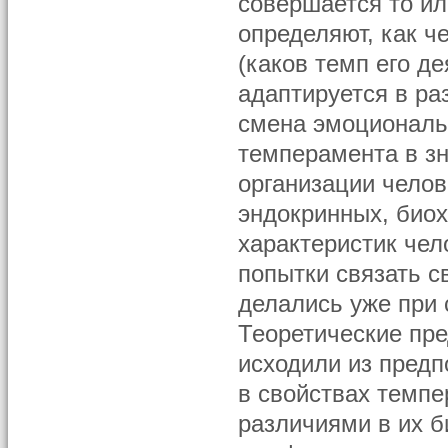
совершается то ил
определяют, как ч
(каков темп его д
адаптируется в ра
смена эмоциональн
темперамента в зн
организации челов
эндокринных, биох
характеристик чел
попытки связать с
делались уже при 
Теоретические пр
исходили из пред
в свойствах темп
различиями в их б