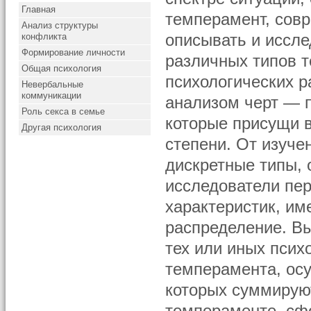
Главная
темперамент, сов
Анализ структуры
конфликта
описывать и иссле
Формирование личности
различных типов 
Общая психология
психологических р
Невербальные
коммуникации
анализом черт — п
Роль секса в семье
которые присущи 
Другая психология
степени. От изуче
дискретные типы, 
исследователи пер
характеристик, и
распределение. Вы
тех или иных псих
темперамента, осу
которых суммирую