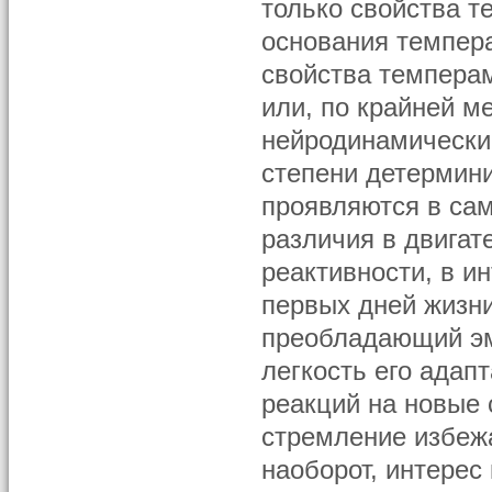
только свойства 
основания темпера
свойства темпера
или, по крайней м
нейродинамически
степени детермин
проявляются в са
различия в двигат
реактивности, в и
первых дней жизн
преобладающий эм
легкость его адап
реакций на новые
стремление избежа
наоборот, интерес