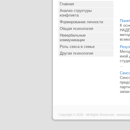
Главная
Анализ структуры
конфликта
Понят
Формирование личности
К осн
Общая психология
НАДЕЖ
метод
Невербальные
всево
коммуникации
Роль секса в семье
Резул
Метод
Другая психология
иной 
студе
...
Сенс
Сенсо
предс
партн
запах
Copyright © 2026 - All Rights Reserved - www.psy