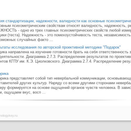
ия стандартизации, надежности, валидности как основные психометриче
овным психометрическим свойствам относят валидность, надежность, ре
НОСТЬ - одно из трех главных психометрических свойств любой изме
ики (теста). Надежность - это помехоустойчивость теста, независимость
зможных случайных факто ...
ьтаты исследования по авторской проективной методике "Подарок"
ика направлена на изучение готовности брать на себя ответственность 
деятельности. Диаграмма 2.7.3. Распределение результатов по проектив
нтов КГПУ им. К.Э. Циолковского. Диаграмма 2.7.4. Распределение резу
орика
рика представляет собой тип невербальной коммуника­ции, основывающ
тавите­лей других культур. Наряду со всеми другими сторонами невер­б
еру формируется на основе ощущений органов чувств человека. В завис
и, ощущаем вкус, восп ...
hologykey.ru