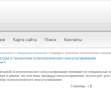
ное
Карта сайта
Поиск
Контакты
 психология
»
Специальная психология
» Структура и технологии психологического консуль
ктура и технологии психологического консультирования
ца 2
ехникой психологического консультирования понимаются специальные пр
вуя в рамках тех или иных процедур консультирования, использует для
апов психологического консультирования.
Страницы:
1
2