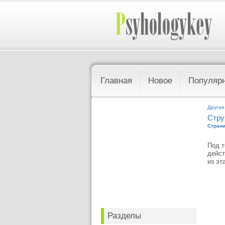
Главная
Новое
Популяр
Другая
Стру
Страни
Под т
дейст
из эт
Разделы