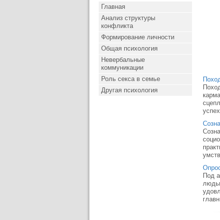
Главная
Анализ структуры
конфликта
Формирование личности
Общая психология
Невербальные
коммуникации
Роль секса в семье
Похо
Поход
Другая психология
карма
сцепл
успех
Созна
Созна
социо
практ
умств
Опро
Под а
людьм
удовл
главн