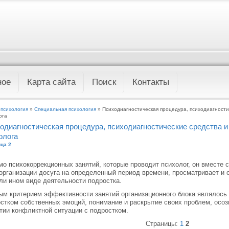
ное
Карта сайта
Поиск
Контакты
 психология
»
Специальная психология
» Психодиагностическая процедура, психодиагности
ога
одиагностическая процедура, психодиагностические средства и
олога
ца 2
о психокоррекционных занятий, которые проводит психолог, он вместе 
организации досуга на определенный период времени, просматривает и 
ли ином виде деятельности подростка.
м критерием эффективности занятий организационного блока являлось
стком собственных эмоций, понимание и раскрытие своих проблем, осоз
тии конфликтной ситуации с подростком.
Страницы:
1
2