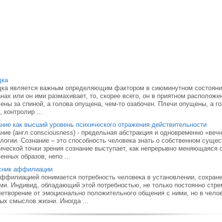
дка
ка является важным определяющим фактором в сиюминутном состоянии 
нах или он ими размахивает, то, скорее всего, он в приятном расположен
ены за спиной, а голова опущена, чем-то озабочен. Плечи опущены, а г
, контролир ...
ние как высший уровень психического отражения действительности
ние (англ.consciousness) - предельная абстракция и одновременно «ве
логии. Сознание – это способность человека знать о собственном сущес
ической точки зрения сознание выступает, как непрерывно меняющаяся 
енных образов, непо ...
сник аффилиации
ффилиацией понимается потребность человека в установлении, сохране
и. Индивид, обладающий этой потребностью, не только постоянно стре
етворение от эмоционально положительного общения с ними, но в чело
ых смыслов жизни. Иногда ...