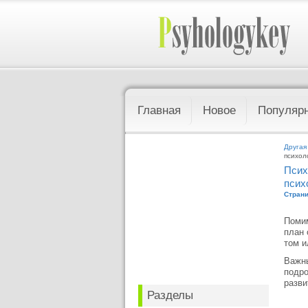
Главная
Новое
Популяр
Другая
психол
Псих
псих
Страни
Помим
план 
том и
Важны
подро
разви
Разделы