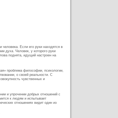
человека. Если его руки находятся в
ии духа. Человек, у которого руки
олова поднята, идущий настроен на
чная» проблема философии, психологии,
твовании, о своей реальности. С
совокупность чувственных и
нии и упрочении добрых отношений с
мится к людям и испытывает
веческих отношениях видит один из