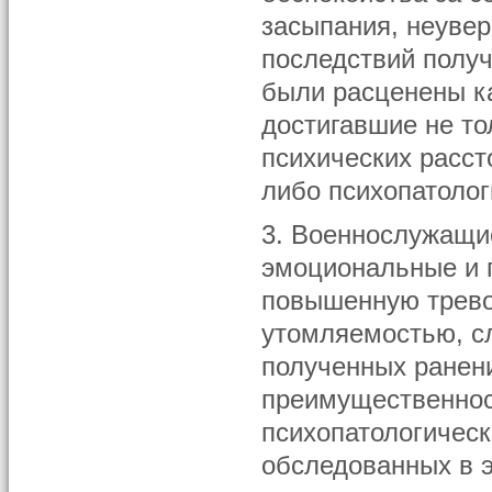
засыпания, неуве
последствий полу
были расценены ка
достигавшие не то
психических расст
либо психопатолог
3. Военнослужащи
эмоциональные и 
повышенную трево
утомляемостью, с
полученных ранени
преимущественност
психопатологическ
обследованных в 