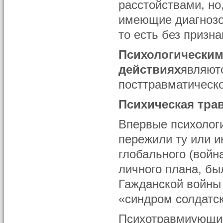
расстойствами, но
имеющие диагнозо
то есть без призн
Психологическим
действиях
являютс
посттравматическо
Психическая тра
Впервые психолог
пережили ту или 
глобального (война
личного плана, бы
Гажданской войны 
«синдром солдатск
Психотравмиующие