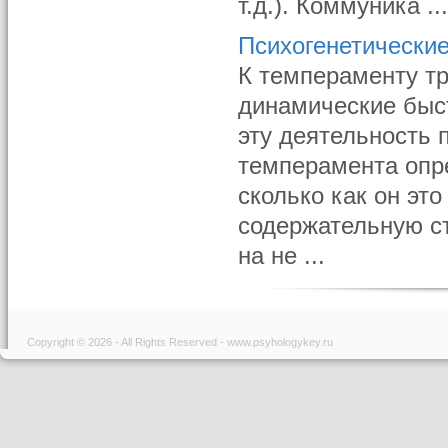
т.д.). Коммуника ..
Психогенетически
К темпераменту т
динамические быс
эту деятельность 
темперамента опре
сколько как он это
содержательную ст
на не ...
Copyright © 2026 - All Rights Reserved - www.psyhologykey.ru