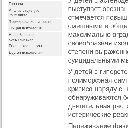
У детей с астено
Главная
выступает осознан
Анализ структуры
конфликта
отмечается повыш
Формирование личности
смешными в общес
Общая психология
максимально огра
Невербальные
коммуникации
своеобразная изол
Роль секса в семье
степени выраженн
Другая психология
суицидальными м
У детей с гиперс
полиморфная симп
кризиса наряду с
обнаруживаются б
двигательная раст
истерические реак
Переживание физи