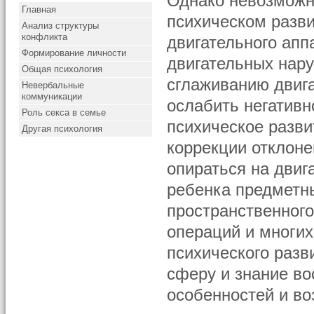
Однако невозможно
Главная
психическом разви
Анализ структуры
конфликта
двигательного апп
Формирование личности
двигательных нару
Общая психология
сглаживанию двиг
Невербальные
коммуникации
ослабить негатив
Роль секса в семье
психическое разви
Другая психология
коррекции отклоне
опираться на двиг
ребенка предметн
пространственног
операций и многи
психического разв
сферу и знание во
особенностей и во