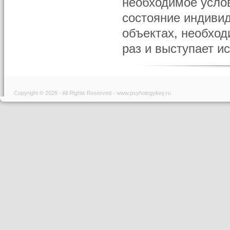
необхо­димое усло
состояние индиви
объектах, не­обхо
раз и выступа­ет и
Copyright © 2026 - All Rights Reserved - www.psyhologykey.ru