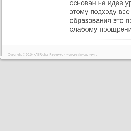
основан на идее у
этому подходу все
образования это п
слабому поощре­ни
Copyright © 2026 - All Rights Reserved - www.psyhologykey.ru