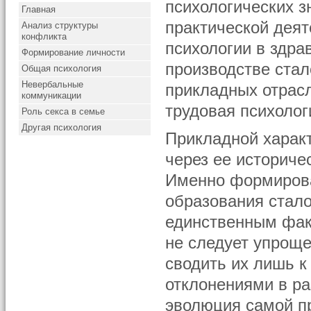
психологических з
Главная
практической деят
Анализ структуры
конфликта
психологии в здр
Формирование личности
производстве стал
Общая психология
Невербальные
прикладных отрасл
коммуникации
трудовая психолог
Роль секса в семье
Другая психология
Прикладной харак
через ее историче
Именно формирова
образования стало
единственным фак
не следует упроще
сводить их лишь к
отклонениями в р
эволюция самой п