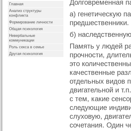
Долговременная п
Главная
Анализ структуры
а) генетическую па
конфликта
предшественники.
Формирование личности
Общая психология
б) наследственную
Невербальные
коммуникации
Память у людей ра
Роль секса в семье
прочности, длител
Другая психология
это количественны
качественные раз
отдельных видов п
двигательной и т.п
с тем, какие сенс
следующие индиви
слуховую, двигат
сочетания. Один ч