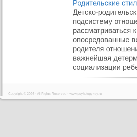
Родительские стил
Детско-родительс
подсистему отноше
рассматриваться 
опосредованные в
родителя отношени
важнейшая детерм
социализации ребе
Copyright © 2026 - All Rights Reserved - www.psyhologykey.ru