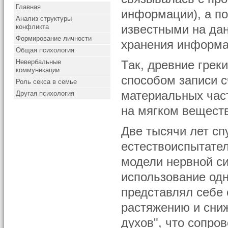
Главная
информации), а по
Анализ структуры
конфликта
известными на да
Формирование личности
хранения информа
Общая психология
Невербальные
Так, древние грек
коммуникации
способом записи с
Роль секса в семье
материальных част
Другая психология
на мягком веществ
Две тысячи лет с
естествоиспытател
модели нервной си
использование одн
представлял себе 
растяжению и сни
духов", что сопро