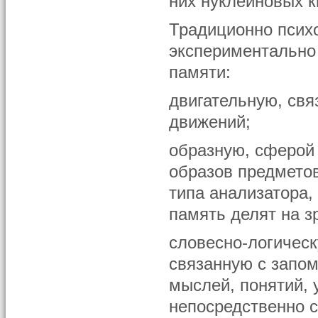
них нуклеиновых ки
Традиционно псих
экспериментально
памяти:
двигательную, св
движений;
образную, сферой
образов предметов
типа анализатора
память делят на зр
словесно-логическ
связанную с запо
мыслей, понятий, 
непосредственно с