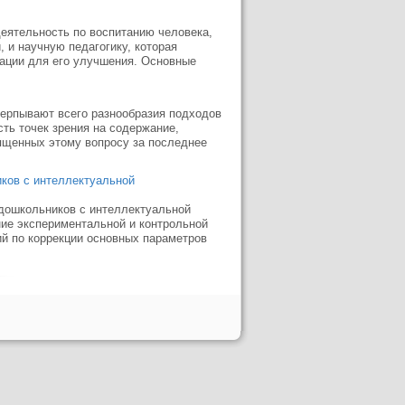
деятельность по воспитанию чело­века,
 и научную педагогику, которая
дации для его улучшения. Основные
черпывают всего разнообразия подходов
ть точек зрения на содержание,
вященных этому вопросу за последнее
ков с интеллектуальной
дошкольников с интеллектуальной
ние экспериментальной и контрольной
й по коррекции основных параметров