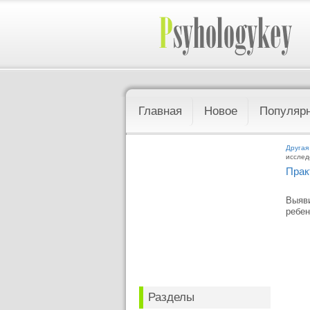
Главная
Новое
Популяр
Другая
исслед
Прак
Выяви
ребен
Разделы