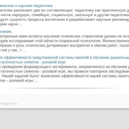
ическая и научная педагогика
агогике различают две ее составляющих: педагоги­ку как практическую 
 числе народную, семейную, социальную, школьную и другие педагогики,
дует сущность процесса воспитания и раз­рабатывает научные рекомен
ории научн ...
ючение.
отренные нами аспекты изучения этнических стереотипов далеко не ис
одов исследования этой области социальной психологии. Множественнос
бразие и роль этнических детерминант восприятия и обилие работ, пос
как у нас, т ...
з эффективности предложенной системы занятий в обучении дошкольни
таточностью сюжетно - ролевой игре
 проведения формирующего эксперимента, направленного на обучении 
таточностью сюжетно - ролевой игре, мы провели повторное обследова
. Нашей задачей было: выявление эффективности нашей системы заняти
но – ролевой игры ...
hologykey.ru