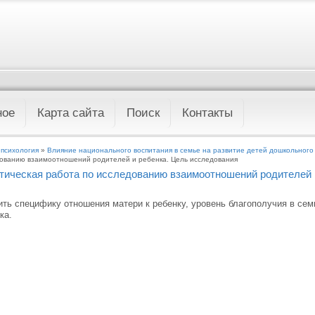
ное
Карта сайта
Поиск
Контакты
 психология
»
Влияние национального воспитания в семье на развитие детей дошкольного
ованию взаимоотношений родителей и ребенка. Цель исследования
тическая работа по исследованию взаимоотношений родителей 
ть специфику отношения матери к ребенку, уровень благополучия в сем
ка.