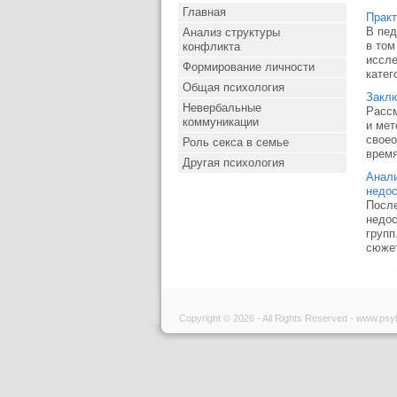
Главная
Практ
В пед
Анализ структуры
в том
конфликта
иссле
Формирование личности
катег
Общая психология
Закл
Невербальные
Рассм
коммуникации
и мет
своео
Роль секса в семье
время 
Другая психология
Анали
недос
После
недос
групп
сюжет
Copyright © 2026 - All Rights Reserved - www.psy