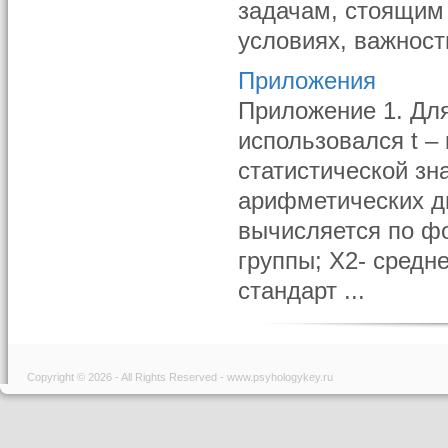
задачам, стоящим
условиях, важности
Приложения
Приложение 1. Для
использовался t –
статистической зн
арифметических д
вычисляется по фо
группы; Х2- средн
стандарт ...
Copyright © 2026 - All Rights Reserved - www.psyhologykey.ru