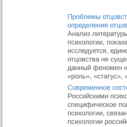
Проблемы отцовст
определения отцо
Анализ литератур
психологии, показ
исследуется, един
отцовства не сущес
данный феномен н
«роль», «статус», 
Современное сост
Российскими психо
специфическое по
психологии, связа
психологии росси