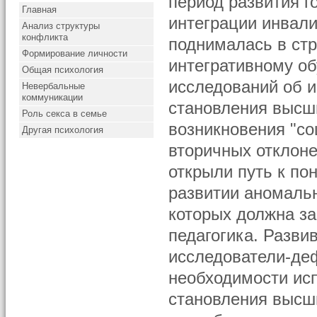
период развития г
Главная
интеграции инвали
Анализ структуры
конфликта
поднималась в ст
Формирование личности
интегративному об
Общая психология
исследований об 
Невербальные
коммуникации
становления высш
Роль секса в семье
возникновения "со
Другая психология
вторичных отклоне
открыли путь к п
развитии аномаль
которых должна за
педагогика. Разви
исследователи-де
необходимости ис
становления высш