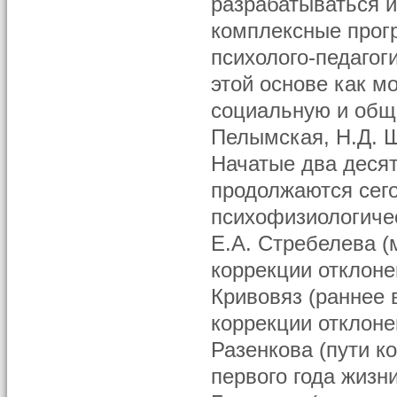
разрабатываться 
комплексные прог
психолого-педагог
этой основе как м
социальную и обще
Пелымская, Н.Д. Ш
Начатые два деся
продолжаются сего
психофизиологичес
Е.А. Стребелева (
коррекции отклоне
Кривовяз (раннее
коррекции отклонен
Разенкова (пути к
первого года жизн