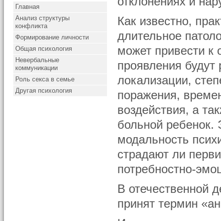
отклонениях и нар
Главная
Анализ структуры
Как известно, пра
конфликта
длительное патоло
Формирование личности
может привести к 
Общая психология
Невербальные
проявления будут 
коммуникации
локализации, сте
Роль секса в семье
Другая психология
поражения, времен
воздействия, а та
больной ребенок.
модальность психи
страдают ли перви
потребностно-эмо
В отечественной 
принят термин «ан