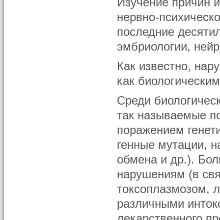
Изучение причин 
нервно-психическо
последние десятил
эмбриологии, ней
Как известно, на
как биологическим
Среди биологичес
так называемые по
поражением генет
генные мутации, 
обмена и др.). Бо
нарушениям (в св
токсоплазмозом, 
различными интокс
лекарственного пр