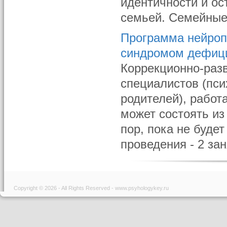
идентичности и ос
семьей. Семейные 
Программа нейропс
синдромом дефици
Коррекционно-раз
специалистов (пси
родителей), рабо
может состоять из 
пор, пока не буде
проведения - 2 зан
Copyright © 2026 - All Rights Reserved - www.psyhologykey.ru