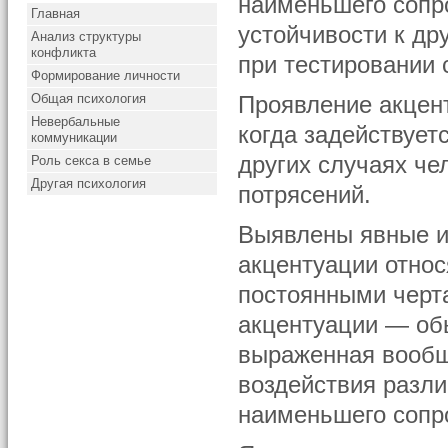
наименьшего сопро
Главная
устойчивости к др
Анализ структуры
конфликта
при тестировании
Формирование личности
Общая психология
Проявление акцент
Невербальные
когда задействует
коммуникации
других случаях че
Роль секса в семье
Другая психология
потрясений.
Выявлены явные и
акцентуации относ
постоянными черт
акцентуации — об
выраженная вообще
воздействия разли
наименьшего сопр