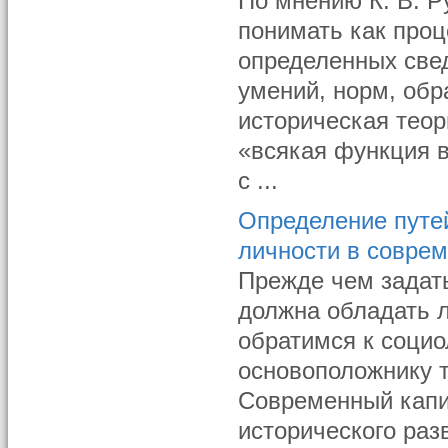
По мнению К. В. Р
понимать как про
определенных свед
умений, норм, обр
историческая теор
«всякая функция в
с ...
Определение путе
личности в совре
Прежде чем задат
должна обладать л
обратимся к соци
основоположнику 
Современный капи
исторического раз