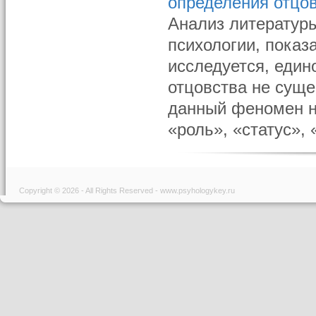
определения отцо
Анализ литератур
психологии, показ
исследуется, един
отцовства не сущес
данный феномен н
«роль», «статус», 
Copyright © 2026 - All Rights Reserved - www.psyhologykey.ru