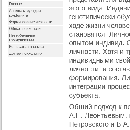
Главная
этого вида. Индив
Анализ структуры
конфликта
генотипически обу
Формирование личности
ходе жизни челове
Общая психология
становятся. Личн
Невербальные
коммуникации
опытом индивид. С
Роль секса в семье
личности. Хотя и 
Другая психология
индивидными свой
личности, а соста
формирования. Лич
интеграции проце
субъекта.
Общий подход к п
А.Н. Леонтьевым, 
Петровского и В.А.