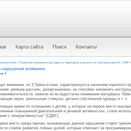
ное
Карта сайта
Поиск
Контакты
 психология
»
Развитие внимания как один из факторов успешности обучения детей с ЗПР
»
 нарушения внимания.
ца 3
ит внимания, по З.Тржесоглаве, характеризуется наличием короткого п
ения: ребенок рассеян, дезорганизован, не способен запомнить инструк
 невнимательности, нежели из-за недостатка понимания материала. На
ающие звуки, зрительные стимулы, детали собственной одежды и т. п.
тоящее время по отношению к детям, у которых на первое место выход
ненные повышенной двигательной и речевой активностью, стали испол
ния с гиперактивностью" (СДВГ).
рвое место среди причин, вызывающих данное нарушение ставят причины
ости слабое развитие лобных долей, которые отвечают за программирова