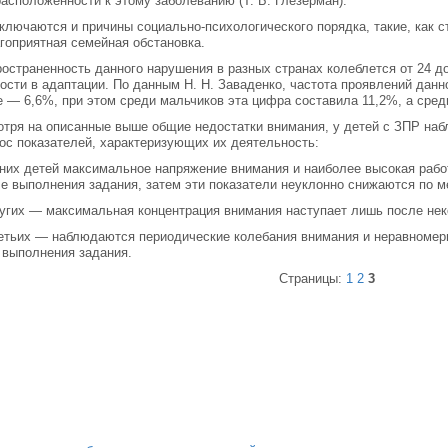
асположенности к этому заболеванию (Т. Б. Глезерман).
ключаются и причины социально-психологического порядка, такие, как с
гоприятная семейная обстановка.
остраненность данного нарушения в разных странах колеблется от 24 
ости в адаптации. По данным Н. Н. Заваденко, частота проявлений дан
 — 6,6%, при этом среди мальчиков эта цифра составила 11,2%, а сре
тря на описанные выше общие недостатки внимания, у детей с ЗПР на
ос показателей, характеризующих их деятельность:
дних детей максимальное напряжение внимания и наиболее высокая раб
е выполнения задания, затем эти показатели неуклонно снижаются по 
ругих — максимальная концентрация внимания наступает лишь после нек
ретьих — наблюдаются периодические колебания внимания и неравномер
 выполнения задания.
Страницы:
1
2
3