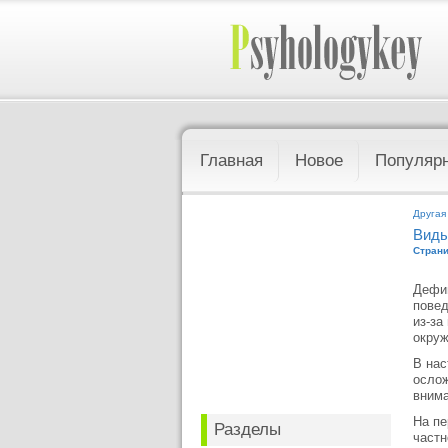
Главная
Новое
Популяр
Другая
Виды
Страни
Дефиц
повед
из-за
окруж
В нас
ослож
внима
На пе
Разделы
частн