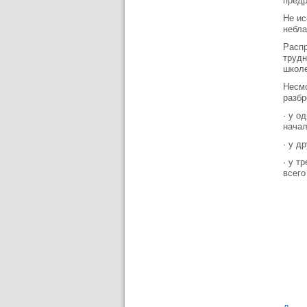
предр
Не ис
небла
Распр
трудн
школе
Несмо
разбр
· у о
начал
· у д
· у т
всего