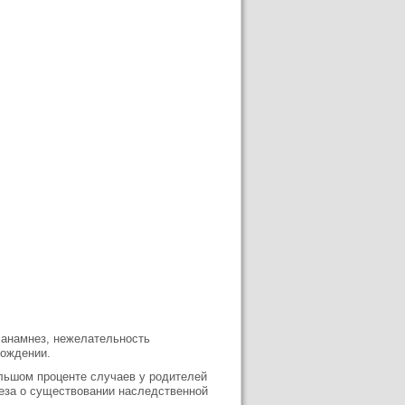
 анамнез, нежелательность
рождении.
ольшом проценте случаев у родителей
еза о существовании наследственной