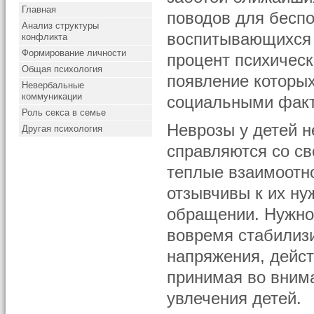
Главная
поводов для беспо
Анализ структуры
воспитывающихся 
конфликта
Формирование личности
процент психическ
Общая психология
появление которы
Невербальные
коммуникации
социальными фак
Роль секса в семье
Неврозы у детей н
Другая психология
справляются со с
теплые взаимоотно
отзывчивы к их ну
обращении. Нужно
вовремя стабилиз
напряжения, дейст
принимая во вним
увлечения детей.