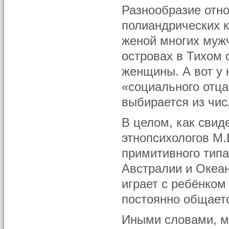
Разнообразие отн
полиандрических к
женой многих мужч
островах в Тихом 
женщины. А вот у
«социального отца
выбирается из чи
В целом, как свид
этнопсихологов М.
примитивного тип
Австралии и Океан
играет с ребёнком 
постоянно общается
Иными словами, мо