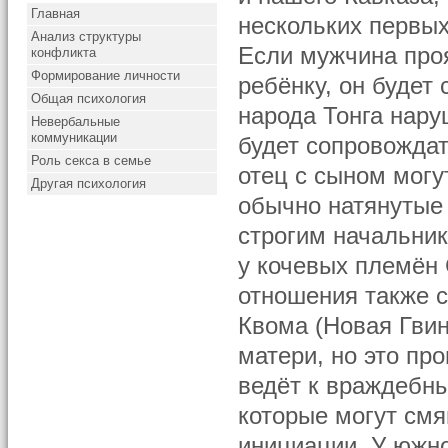
Главная
нескольких первых
Анализ структуры
Если мужчина проя
конфликта
Формирование личности
ребёнку, он будет
Общая психология
народа Тонга нару
Невербальные
коммуникации
будет сопровождат
Роль секса в семье
отец с сыном могу
Другая психология
обычно натянутые
строгим начальник
у кочевых племён 
отношения также с
Квома (Новая Гвин
матери, но это про
ведёт к враждебн
которые могут смя
инициации. У южн