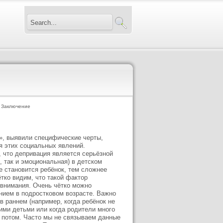
 Заключение
», выявили специфические черты,
я этих социальных явлений.
 что депривация является серьёзной
, так и эмоциональная) в детском
е становится ребёнок, тем сложнее
тко видим, что такой фактор
 внимания. Очень чётко можно
нием в подростковом возрасте. Важно
 раннем (например, когда ребёнок не
ими детьми или когда родители много
ь потом. Часто мы не связываем данные