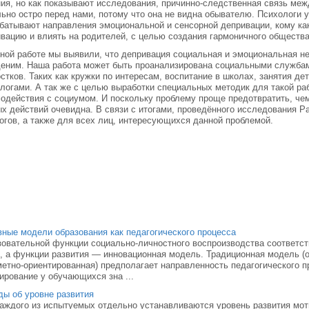
ия, но как показывают исследования, причинно-следственная связь меж
ьно остро перед нами, потому что она не видна обывателю. Психологи у
батывают направления эмоциональной и сенсорной депривации, кому ка
вацию и влиять на родителей, с целью создания гармоничного обществ
ной работе мы выявили, что депривация социальная и эмоциональная н
еним. Наша работа может быть проанализирована социальными служба
стков. Таких как кружки по интересам, воспитание в школах, занятия д
логами. А так же с целью выработки специальных методик для такой р
одействия с социумом. И поскольку проблему проще предотвратить, че
х действий очевидна. В связи с итогами, проведённого исследования Р
огов, а также для всех лиц, интересующихся данной проблемой.
ные модели образования как педагогического процесса
овательной функции социально-личностного вос­производства соответст
, а функции развития — инновационная модель. Традиционная модель (о
етно-ориентированная) предполагает направленность педагогического пр
рование у обучающихся зна ...
ы об уровне развития
аждого из испытуемых отдельно устанавливаются уровень развития мот