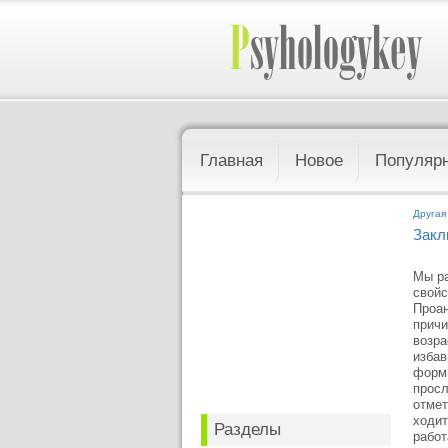
Главная
Новое
Популяр
Другая
Закл
Мы ра
свойс
Проан
причи
возра
избав
форми
просл
отмет
ходит
Разделы
работ