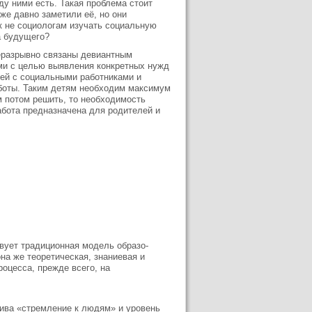
ду ними есть. Такая проблема стоит
же давно заметили её, но они
к не социологам изучать социальную
а будущего?
еразрывно связаны девиантным
ми с целью выявления конкретных нужд
етей с социальными работниками и
аботы. Таким детям необходим максимум
м потом решить, то необходимость
абота предназначена для родителей и
вует традиционная модель образо­
на же теоретическая, знаниевая и
оцесса, прежде всего, на
ива «стремление к людям» и уровень