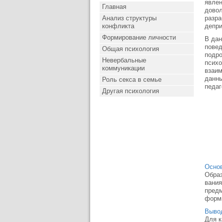
явлен
Главная
довол
Анализ структуры
разра
конфликта
депри
Формирование личности
В дан
повед
Общая психология
подро
Невербальные
психо
коммуникации
взаим
данны
Роль секса в семье
педаг
Другая психология
Основ
Образ
вания
предм
форми
Вывод
Для к