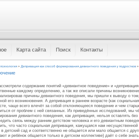
ное
Карта сайта
Поиск
Контакты
 психология
»
Депривация как способ формирования девиантного поведения у подростков
»
ючение
ссмотрели содержание понятий «девиантное поведение» и «депривация
твенные каждому определению, а так же описали причины возникновени
ализировав причины девиантного поведения, мы пришли к выводу о том,
ной его возникновения. А депривация в раннем возрасте (как социальная
сте, чаще всего влечёт за собой отклоняющееся поведение и чем старш
иться от проблем с ней связанных. Из приведённых исследований, мы чё
рования девиантного поведения, как депривация, нельзя оставлять без
едить связь между ранним детством человека и его девиантным поведе
ить, что часто социальная депривация, кажущаяся нам несущественной в
 в детский сад и соответственно не общается или мало общается с друг
ают и ребёнок общается только в детском коллективе) даёт о себе знат