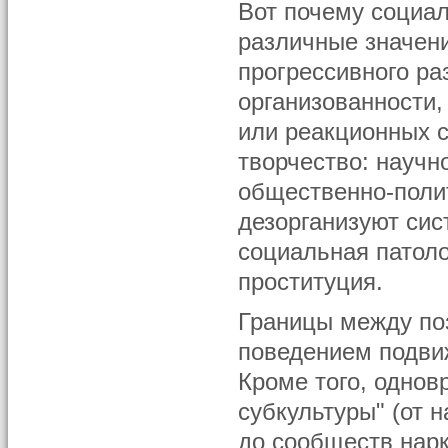
Вот почему социа
различные значен
прогрессивного ра
организованности,
или реакционных 
творчество: научн
общественно-поли
дезорганизуют сис
социальная патоло
проституция.
Границы между по
поведением подви
Кроме того, одно
субкультуры" (от 
до сообществ нарк