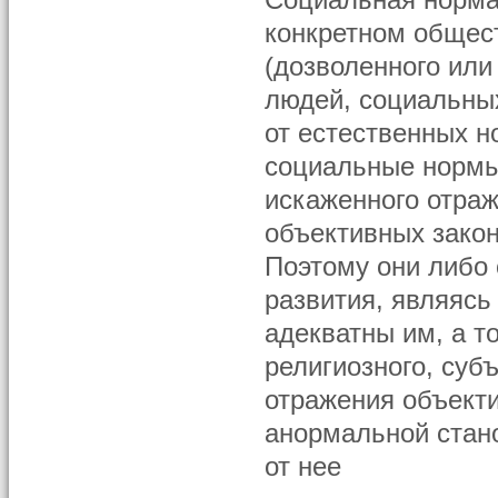
Социальная норма
конкретном общест
(дозволенного или
людей, социальных
от естественных н
социальные нормы 
искаженного отраж
объективных зако
Поэтому они либо
развития, являясь
адекватны им, а т
религиозного, суб
отражения объекти
анормальной стано
от нее