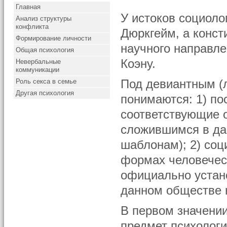
Главная
У истоков социоло
Анализ структуры
конфликта
Дюркгейм, а конст
Формирование личности
научного направле
Общая психология
Коэну.
Невербальные
коммуникации
Роль секса в семье
Под девиантным (л
Другая психология
понимаются: 1) по
соответствующие 
сложившимся в да
шаблонам); 2) со
формах человечес
официально устан
данном обществе 
В первом значени
предмет психологи