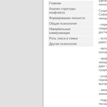
(орга
Главная
лично
Анализ структуры
Сущес
конфликта
Соблю
Формирование личности
эмоци
Общая психология
- опр
свиде
Невербальные
дости
коммуникации
Роль секса в семье
- исп
работ
Другая психология
- овл
полож
- про
эмоци
дает 
сущес
- ухо
порож
выгор
- эмо
значи
- под
тесна