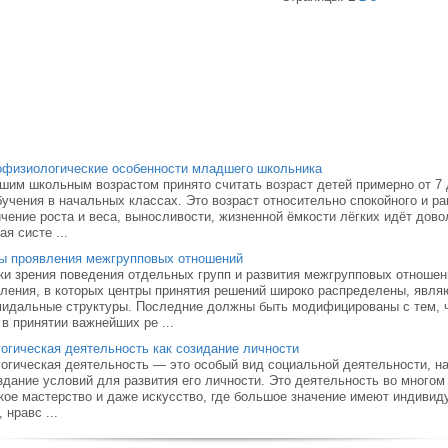
физиологические особенности младшего школьника
им школьным возрастом принято считать возраст детей примерно от 7 до
бучения в начальных классах. Это возраст относительно спокойного и р
чение роста и веса, выносливости, жизненной ёмкости лёгких идёт дов
ая систе ...
ы проявления межгрупповых отношений
ки зрения поведения отдельных групп и развития межгрупповых отноше
ления, в которых центры принятия решений широко распределены, явля
идальные структуры. Последние должны быть модифицированы с тем, ч
 в принятии важнейших ре ...
огическая деятельность как созидание личности
огическая деятельность — это особый вид соци­альной деятельности, на
здание условий для развития его личности. Это деятельность во многом
кое мастерство и даже искусство, где большое значе­ние имеют индивиду
 нравс ...