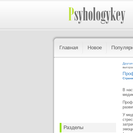
Главная
Новое
Популяр
Другая
выгора
Проф
Страни
В нас
медик
Профи
разви
У мед
стрес
затра
Разделы
эмоци