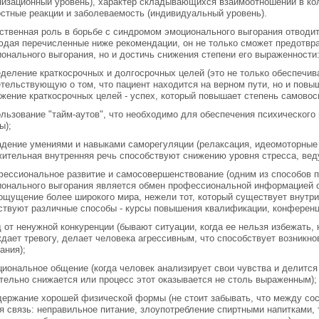
низационный уровень), характер складывающихся взаимоотношений в ко
стные реакции и заболеваемость (индивидуальный уровень).
твенная роль в борьбе с синдромом эмоционального выгорания отводитс
дая перечисленные ниже рекомендации, он не только сможет предотвр
онального выгорания, но и достичь снижения степени его выраженности
еделение краткосрочных и долгосрочных целей (это не только обеспечив
тельствующую о том, что пациент находится на верном пути, но и пов
жение краткосрочных целей - успех, который повышает степень самовос
ользование "тайм-аутов", что необходимо для обеспечения психического
ы);
адение умениями и навыками саморегуляции (релаксация, идеомоторные
ительная внутренняя речь способствуют снижению уровня стресса, вед
фессиональное развитие и самосовершенствование (одним из способов 
онального выгорания является обмен профессиональной информацией с
ощущение более широкого мира, нежели тот, который существует внутри
твуют различные способы - курсы повышения квалификации, конференци
д от ненужной конкуренции (бывают ситуации, когда ее нельзя избежать
дает тревогу, делает человека агрессивным, что способствует возникн
ания);
циональное общение (когда человек анализирует свои чувства и делится
тельно снижается или процесс этот оказывается не столь выраженным);
держание хорошей физической формы (не стоит забывать, что между со
я связь: неправильное питание, злоупотребление спиртными напитками,