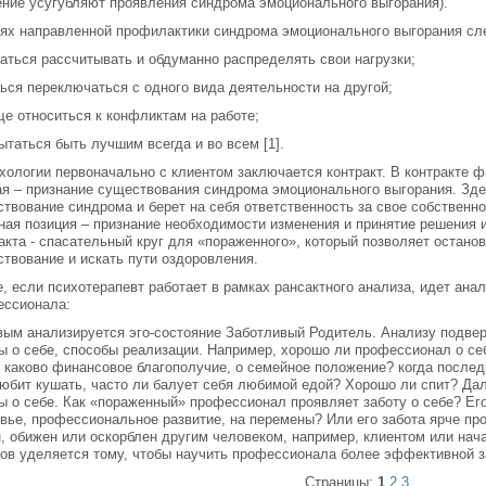
ние усугубляют проявления синдрома эмоционального выгорания).
ях направленной профилактики синдрома эмоционального выгорания сл
раться рассчитывать и обдуманно распределять свои нагрузки;
ться переключаться с одного вида деятельности на другой;
ще относиться к конфликтам на работе;
пытаться быть лучшим всегда и во всем [1].
хологии первоначально с клиентом заключается контракт. В контракте 
я – признание существования синдрома эмоционального выгорания. Зд
твование синдрома и берет на себя ответственность за свое собственно
ная позиция – признание необходимости изменения и принятие решения 
акта - спасательный круг для «пораженного», который позволяет останов
твование и искать пути оздоровления.
, если психотерапевт работает в рамках рансактного анализа, идет анал
ессионала:
вым анализируется эго-состояние Заботливый Родитель. Анализу подвер
ы о себе, способы реализации. Например, хорошо ли профессионал о себ
 каково финансовое благополучие, о семейное положение? когда последн
юбит кушать, часто ли балует себя любимой едой? Хорошо ли спит? Да
ы о себе. Как «пораженный» профессионал проявляет заботу о себе? Его
вье, профессиональное развитие, на перемены? Или его забота ярче про
, обижен или оскорблен другим человеком, например, клиентом или нача
ов уделяется тому, чтобы научить профессионала более эффективной за
Страницы:
1
2
3