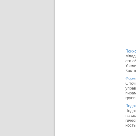
Психо
Младш
его о
Увели
Костн
Форм
С точ
управ
пирам
групп
Педаг
Педаг
на со
гичес
ность,