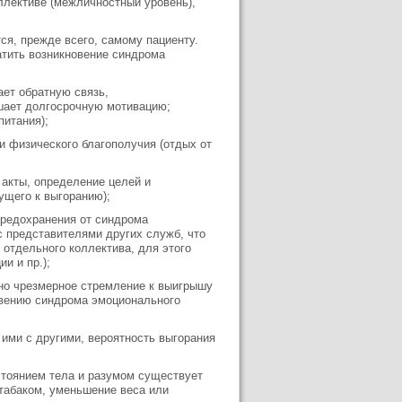
ллективе (межличностный уровень),
я, прежде всего, самому пациенту.
атить возникновение синдрома
:
ает обратную связь,
ышает долгосрочную мотивацию;
питания);
 и физического благополучия (отдых от
 акты, определение целей и
ущего к выгоранию);
предохранения от синдрома
 представителями других служб, что
 отдельного коллектива, для этого
и и пр.);
, но чрезмерное стремление к выигрышу
овению синдрома эмоционального
 ими с другими, вероятность выгорания
стоянием тела и разумом существует
 табаком, уменьшение веса или