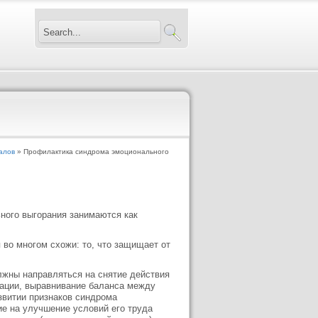
алов
» Профилактика синдрома эмоционального
ного выгорания занимаются как
во многом схожи: то, что защищает от
лжны направляться на снятие действия
вации, выравнивание баланса между
звитии признаков синдрома
ие на улучшение условий его труда