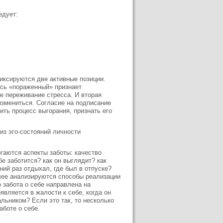
едует:
фиксируются две активные позиции.
есь «пораженный» признает
е переживание стресса. И вторая
измениться. Согласие на подписание
ить процесс выгорания, признать его
из эго-состояний личности
гаются аспекты заботы: качество
е заботится? как он выглядит? как
ий раз отдыхал, где был в отпуске?
лее анализируются способы реализации
 забота о себе направлена на
является в жалости к себе, когда он
льником? Если это так, то несколько
боте о себе.