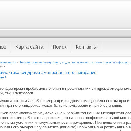
ное
Карта сайта
Поиск
Контакты
 психология
»
Эмоциональное выгорание у студентов-психологов и психологов-профессион
ния
илактика синдрома эмоционального выгорания
ца 1
тоящее время проблемой лечения и профилактики синдрома эмоциональ
и, так и психологи.
лактические и лечебные меры при синдроме эмоционального выгорания 
тия данного синдрома, может быть использовано и при его лечении.
иков профилактические, лечебные и реабилитационные мероприятия до
сора: снятие рабочего напряжения, повышение профессиональной моти
ченными усилиями и получаемым вознаграждением. При появлении и ра
онального выгорания у пациента (клиента) необходимо обратить вниман