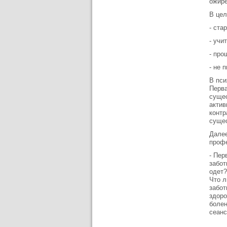
ожире
В цел
- ста
- учи
- про
- не 
В пси
Перва
сущес
актив
контр
сущес
Далее
проф
- Пер
забот
одет?
Что л
забот
здоро
болен
сеанс