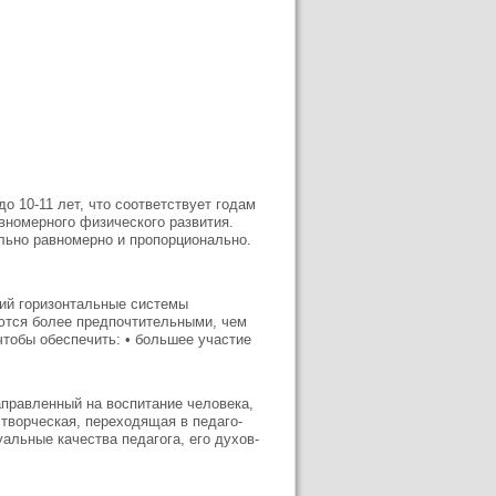
 10-11 лет, что соответствует годам
авномерного физического развития.
ольно равномерно и пропорционально.
ний горизонтальные системы
ются более предпочтительными, чем
тобы обеспечить: • большее участие
правленный на воспитание чело­века,
 творческая, переходящая в педаго­
альные качества педагога, его духов­