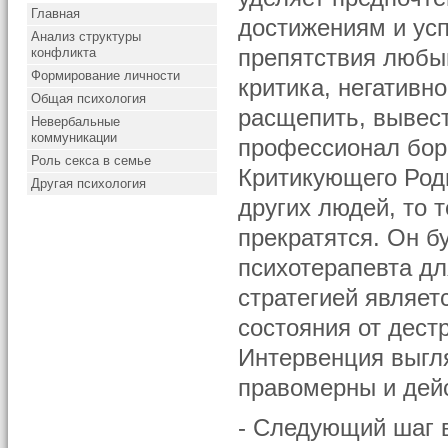
Главная
достижениям и усп
Анализ структуры
конфликта
препятствия любы
Формирование личности
критика, негативн
Общая психология
расщепить, вывес
Невербальные
коммуникации
профессионал боре
Роль секса в семье
Критикующего Род
Другая психология
других людей, то 
прекратятся. Он б
психотерапевта дл
стратегией являет
состояния от дест
Интервенция выгля
правомерны и дей
- Следующий шаг 