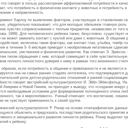
 что говорит в пользу рассмотрения аффилиативной потребности в качес
акт, что потребность в физическом контакте у животных и потребность 
жание и направленность.
римент Харлоу по выявлению факторов, участвующих в становлении св
ью, убедительно показывает, что для молодых обезьянок главную роль 
ное чувство соприкосновения с теплым предметом, независимо от того
ова, 1999). Для человеческого ребенка также, безусловно, существует 
о не может заменить контакт с куклой или даже с животным. В общение
одействия, включены такие факторы, как контакт глаз, улыбка, тембр го
ия в течение 5- 6 месяцев приводит к необратимым негативным сдвигам
ональное, умственное и физическое развитие. Как отмечал Э. Эриксон, 
тем типом обращения с ним, который совмещает в себе чувствительную
вом полного личностного доверия к нему в рамках того жизненного стил
 образом, если потребность в общении и привязанности и не является в
руется она на самых ранних стадиях онтогенеза, что подтверждается д
чительной роли детско-родительских отношений и ранней социализации
бности говорит австрийский культурантрополог И. Эйбл-Эйбесфельд. На
 Америки и Новой Гвинеи, он приходит к выводу, что «создание вокруг
тся необходимым условием для формирования полноценного члена любо
оенного, так и миролюбивого». Ученый отмечает, что воспитание, лишен
ая не чувствует привязанность к своей группе.
канский культурантрополог Р. Ронер на основе этнографических данны
щуюся объяснить и предсказать последствия родительского принятия и
тивного и эмоционального развития личности ребенка. Ронер выделил т
елей к ребенку: