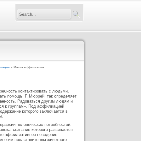
лиации
» Мотив аффилиации
ебность контактировать с людьми,
ать помощь. Г. Мюррей, так определяет
анность. Радоваться другим людям и
ься к группам». Под аффилиацией
содержание которого заключается в
м.
ерархии человеческих потребностей.
века, сознание которого развивается
сле аффилиативное поведение
и многим представителям животного