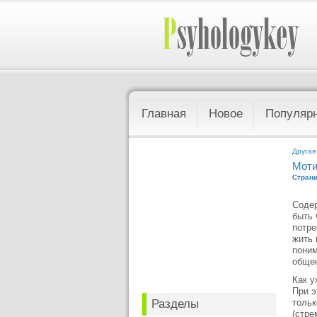
Главная
Новое
Популяр
Другая
Моти
Страни
Содер
быть 
потре
жить 
поним
общен
Как у
При э
Разделы
тольк
(стре