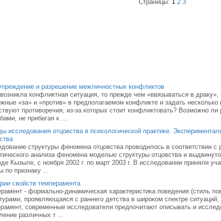
Страницы:
1
2
3
упреждение и разрешение межличностных конфликтов
возникла конфликтная ситуация, то прежде чем «ввязываться в драку»,
жные «за» и «против» в предполагаемом конфликте и задать несколько 
твуют противоречия, из-за которых стоит конфликтовать? Возможно ли
бами, не прибегая к ...
ы исследования отцовства в психологической практике. Экспериментал
ства
дование структуры феномена отцовства проводилось в соответствии с 
тического анализа феномена моделью структуры отцовства и выдвинуто
оде Кызыле, с ноября 2002 г. по март 2003 г. В исследовании приняли у
ы по признаку ...
рии свойств темперамента
рамент - формально-динамическая характеристика поведения (стиль пов
турами, проявляющаяся с раннего детства в широком спектре ситуаций, 
рамент, современные исследователи предпочитают описывать и исследо
ение различных т ...