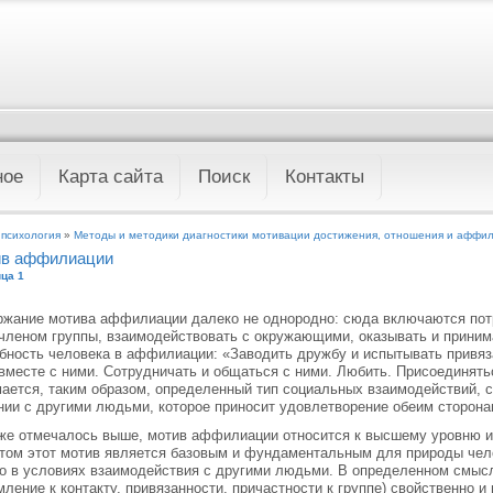
ное
Карта сайта
Поиск
Контакты
 психология
»
Методы и методики диагностики мотивации достижения, отношения и аффи
в аффилиации
ца 1
жание мотива аффилиации далеко не однородно: сюда включаются потр
членом группы, взаимодействовать с окружающими, оказывать и приним
бность человека в аффилиации: «Заводить дружбу и испытывать привяз
вместе с ними. Сотрудничать и общаться с ними. Любить. Присоединят
ается, таким образом, определенный тип социальных взаимодействий, 
ии с другими людьми, которое приносит удовлетворение обеим сторона
же отмечалось выше, мотив аффилиации относится к высшему уровню и
том этот мотив является базовым и фундаментальным для природы чело
о в условиях взаимодействия с другими людьми. В определенном смы
мление к контакту, привязанности, причастности к группе) свойственно 