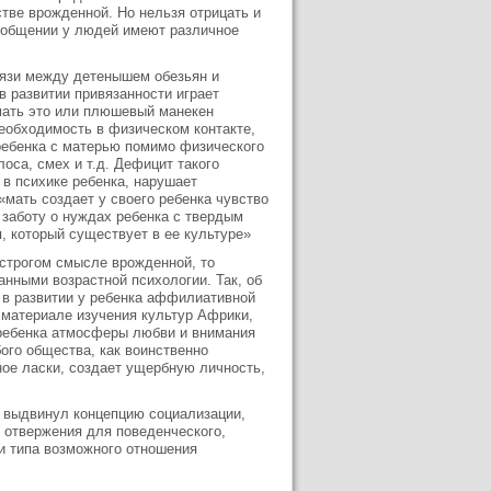
тве врожденной. Но нельзя отрицать и
в общении у людей имеют различное
язи между детенышем обезьян и
в развитии привязанности играет
 мать это или плюшевый манекен
необходимость в физическом контакте,
 ребенка с матерью помимо физического
лоса, смех и т.д. Дефицит такого
 в психике ребенка, нарушает
«мать создает у своего ребенка чувство
 заботу о нуждах ребенка с твердым
я, который существует в ее культуре»
 строгом смысле врожденной, то
анными возрастной психологии. Так, об
 в развитии у ребенка аффилиативной
 материале изучения культур Африки,
 ребенка атмосферы любви и внимания
го общества, как воинственно
ное ласки, создает ущербную личность,
х выдвинул концепцию социализации,
 отвержения для поведенческого,
ри типа возможного отношения