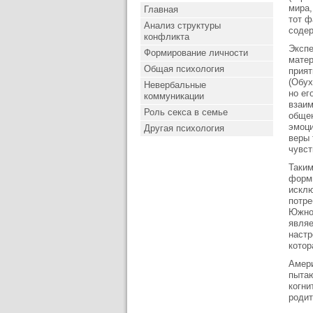
мира,
Главная
тот ф
Анализ структуры
содер
конфликта
Экспе
Формирование личности
матер
Общая психология
прият
(Обух
Невербальные
но ег
коммуникации
взаим
Роль секса в семье
общен
эмоци
Другая психология
веры 
чувст
Таким
форми
исклю
потре
Южной
являе
настр
котор
Амери
пытаю
когни
родит