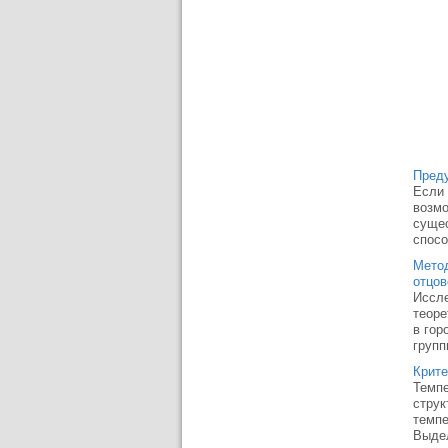
Пред
Если 
возмо
сущес
спосо
Метод
отцов
Иссле
теоре
в гор
групп
Крите
Темпе
струк
темпе
Выдел