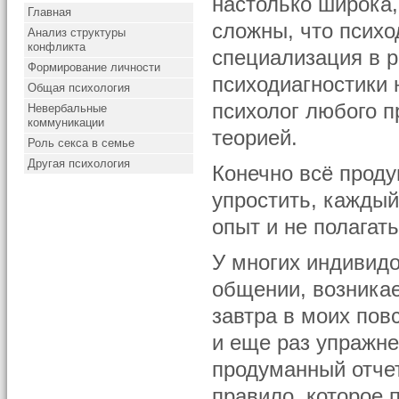
настолько широка,
Главная
сложны, что психо
Анализ структуры
конфликта
специализация в р
Формирование личности
психодиагностики 
Общая психология
психолог любого п
Невербальные
коммуникации
теорией.
Роль секса в семье
Другая психология
Конечно всё проду
упростить, кажды
опыт и не полагать
У многих индивидо
общении, возникае
завтра в моих пов
и еще раз упражне
продуманный отчет
правило, которое 