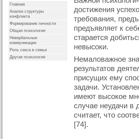
Важной психологи
Главная
достижения успехо
Анализ структуры
конфликта
требования, предъ
Формирование личности
предъявляет к се
Общая психология
старается добиться
Невербальные
коммуникации
невысоки.
Роль секса в семье
Другая психология
Немаловажное зна
результатов деяте
присущих ему спо
задачи. Установле
имеют высокое мне
случае неудачи в 
считает, что соот
[74].