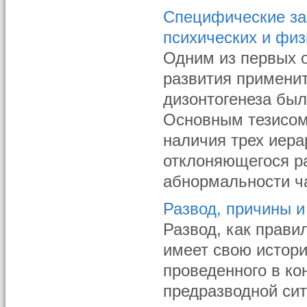
Специфические за
психических и фи
Одним из первых 
развития примени
дизонтогенеза бы
Основным тезисом
наличия трех иера
отклоняющегося р
абнормальности ча
Развод, причины и
Развод, как прави
имеет свою истор
проведенного в кон
предразводной си