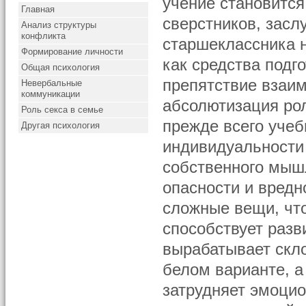
учение становится
Главная
сверстников, засл
Анализ структуры
конфликта
старшеклассника 
Формирование личности
как средства подг
Общая психология
препятствие взаи
Невербальные
коммуникации
абсолютизация ро
Роль секса в семье
прежде всего учеб
Другая психология
индивидуальности
собственного мыш
опасности и вред
сложные вещи, чт
способствует разв
вырабатывает скл
белом варианте, а
затрудняет эмоци