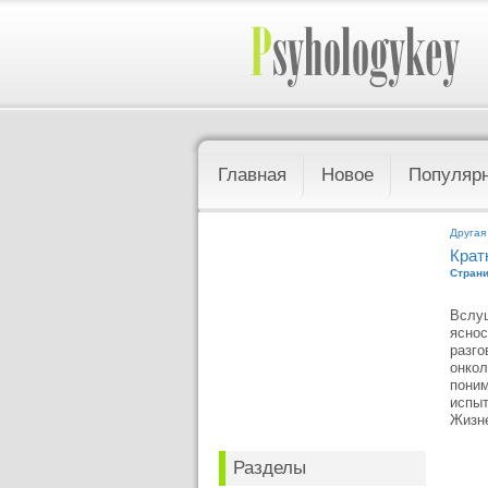
Главная
Новое
Популяр
Другая
Крат
Страни
Вслуш
яснос
разго
онкол
поним
испыт
Жизне
Разделы