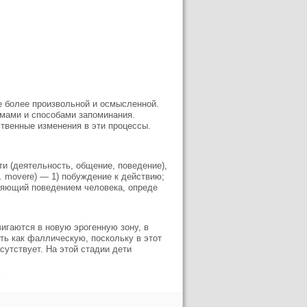
е более произвольной и осмысленной.
мами и способами запоминания.
твенные изменения в эти процессы.
и (деятельность, общение, поведение),
t. movere) — 1) побуждение к действию;
вляющий поведением человека, опреде
игаются в новую эрогенную зону, в
ать как фаллическую, поскольку в этот
тсутствует. На этой стадии дети