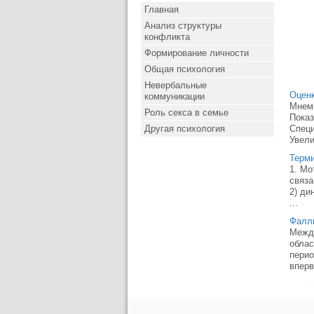
Главная
Анализ структуры
конфликта
Формирование личности
Общая психология
Невербальные
Оцен
коммуникации
Мнеми
Роль секса в семье
Показ
Другая психология
Специ
Увели
Терми
1. Мо
связа
2) ди
...
Фалл
Между
облас
перио
вперв