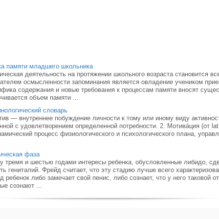
ка памяти младшего школьника
ческая деятельность на протяжении школьного возраста становится вс
ателем осмысленности запоминания является овладение учеником прие
фика содержания и новые требования к процессам памяти вносят сущес
чивается объем памяти ...
нологический словарь
тив — внутреннее побуждение личности к тому или иному виду активност
нной с удовлетворением определенной потребности. 2. Мотива́ция (от la
намический процесс физиологического и психологического плана, упра
ическая фаза
 тремя и шестью годами интересы ребенка, обусловленные либидо, сдв
ть гениталий. Фрейд считает, что эту стадию лучше всего характеризов
д ребенок либо замечает свой пенис, либо сознает, что у него таковой о
ые сознают ...