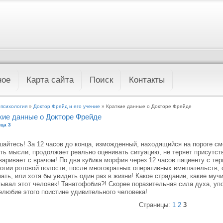
ное
Карта сайта
Поиск
Контакты
 психология
»
Доктор Фрейд и его учение
» Краткие данные о Докторе Фрейде
кие данные о Докторе Фрейде
ца 3
айтесь! За 12 часов до конца, изможденный, находящийся на пороге сме
ть мысли, продолжает реально оценивать ситуацию, не теряет присутств
варивает с врачом! По два кубика морфия через 12 часов пациенту с т
огии ротовой полости, после многократных оперативных вмешательств, 
ать, или хотя бы увидеть один раз в жизни! Какое страдание, какие муч
ывал этот человек! Танатофобия?! Скорее поразительная сила духа, у
любие этого поистине удивительного человека!
Страницы:
1
2
3