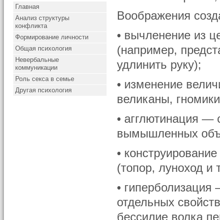
Главная
Воображения созд
Анализ структуры
конфликта
• вычленение из ц
Формирование личности
(например, предст
Общая психология
Невербальные
удлинить руку);
коммуникации
Роль секса в семье
• изменение вели
Другая психология
великаны, гномики 
• агглютинация —
вымышленных объек
• конструирование
(топор, луноход и т
• гиперболизация
отдельных свойств 
бессилие волка пе