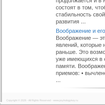
продолжается и в 
состоят в том, чт
стабильность свой
развития ...
Воображение и ег
Воображение — это
явлений, которые 
раньше. Это возмо
уже имеющихся в с
памяти. Воображе
приемов: • вычлен
...
Copyright © 2026 - All Rights Reserved - www.psyhologykey.ru