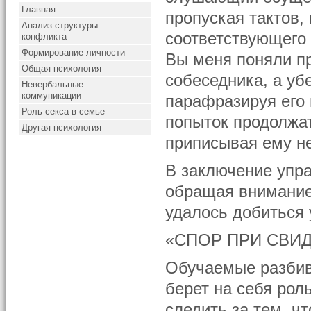
Главная
пропуская тактов,
Анализ структуры
соответствующего 
конфликта
Формирование личности
Вы меня поняли пр
Общая психология
собеседника, а уб
Невербальные
коммуникации
парафразируя его 
Роль секса в семье
попыток продолжат
Другая психология
приписывая ему не
В заключение упра
обращая внимание
удалось добиться 
«СПОР ПРИ СВИ
Обучаемые разбива
берет на себя рол
следить за тем, ч