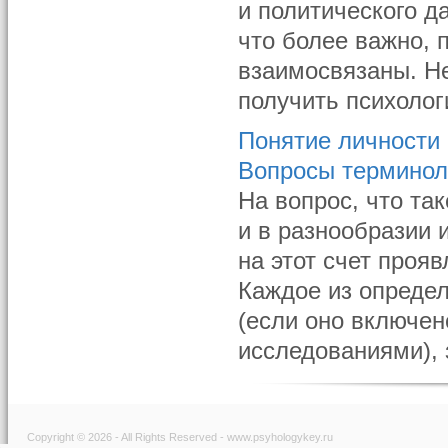
и политического д
что более важно, 
взаимосвязаны. Н
получить психологи
Понятие личности
Вопросы терминол
На вопрос, что та
и в разнообразии 
на этот счет проя
Каждое из опреде
(если оно включен
исследованиями), з
Copyright © 2026 - All Rights Reserved - www.psyhologykey.ru