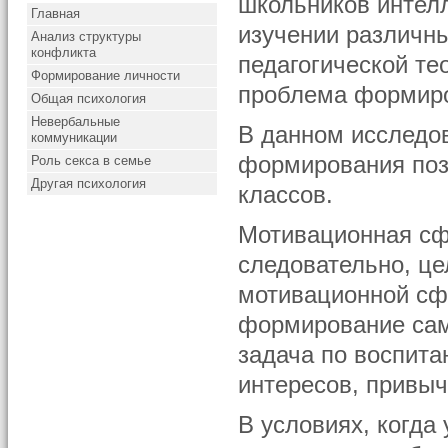
школьников интел
Главная
изучении различны
Анализ структуры
конфликта
педагогической те
Формирование личности
проблема формиро
Общая психология
Невербальные
В данном исследо
коммуникации
формирования поз
Роль секса в семье
Другая психология
классов.
Мотивационная сф
следовательно, ц
мотивационной сфе
формирование само
задача по воспит
интересов, привыч
В условиях, когда