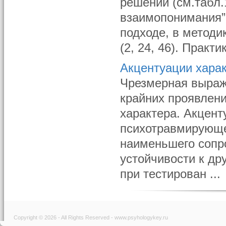
решений (см.табл.
взаимопонимания”,
подходе, в методи
(2, 24, 46). Практи
Акцентуации хара
Чрезмерная выраже
крайних проявлен
характера. Акцент
психотравмирующе
наименьшего сопро
устойчивости к др
при тестирован ...
Copyright © 2026 - All Rights Reserved - www.psyhologykey.ru